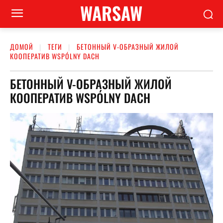
WARSAW
ДОМОЙ
ТЕГИ
БЕТОННЫЙ V-ОБРАЗНЫЙ ЖИЛОЙ
КООПЕРАТИВ WSPÓLNY DACH
БЕТОННЫЙ V-ОБРАЗНЫЙ ЖИЛОЙ
КООПЕРАТИВ WSPÓLNY DACH