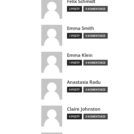
Felix Schmidt
2 POSTY
0 KOMENTARZE
Emma Smith
1 POSTY
0 KOMENTARZE
Emma Klein
1 POSTY
0 KOMENTARZE
Anastasia Radu
0 POSTY
0 KOMENTARZE
Claire Johnston
0 POSTY
0 KOMENTARZE