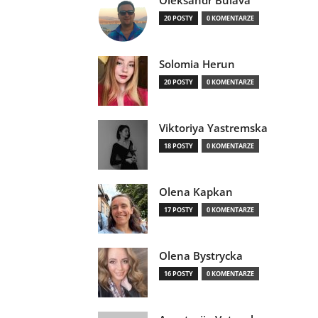
Oleksandr Bulava
20 POSTY
0 KOMENTARZE
Solomia Herun
20 POSTY
0 KOMENTARZE
Viktoriya Yastremska
18 POSTY
0 KOMENTARZE
Olena Kapkan
17 POSTY
0 KOMENTARZE
Olena Bystrycka
16 POSTY
0 KOMENTARZE