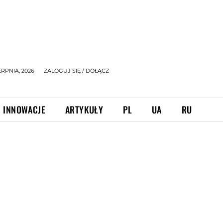
ERPNIA, 2026
ZALOGUJ SIĘ / DOŁĄCZ
INNOWACJE
ARTYKUŁY
PL
UA
RU