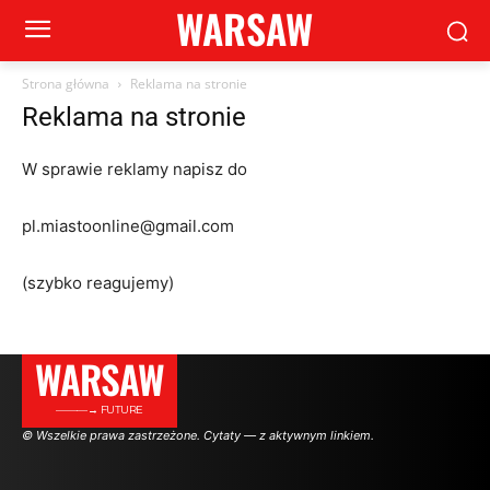
WARSAW
Strona główna
Reklama na stronie
Reklama na stronie
W sprawie reklamy napisz do
pl.miastoonline@gmail.com
(szybko reagujemy)
WARSAW
———→ FUTURE
© Wszelkie prawa zastrzeżone. Cytaty — z aktywnym linkiem.