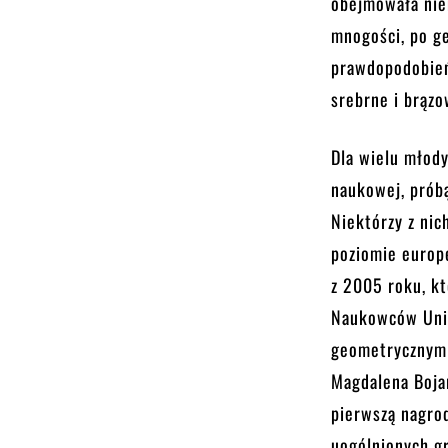
obejmowała niem
mnogości, po ge
prawdopodobień
srebrne i brązo
Dla wielu młod
naukowej, prób
Niektórzy z nic
poziomie europ
z 2005 roku, k
Naukowców Unii
geometrycznymi
Magdalena Boja
pierwszą nagro
uogólnionych gr