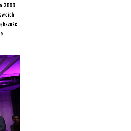
ło 3000
 swoich
iększość
ie