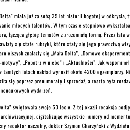
elta” miała już za sobą 35 lat historii bogatej w odkrycia, 
wanie młodych talentów. W tym czasie stopniowo wykształcał
ura, łącząca głębię tematów z zrozumiałą formą. Przez lata 
awiały się stałe rubryki, które stały się jego prawdziwą wiz
arniejszych znalazły się „Mała Delta”, „Domowe eksperymen
o-motywy”, „Popatrz w niebo” i „Aktualności”. Jak wspominał
w tamtych latach nakład wynosił około 4200 egzemplarzy. N
iła się poprzez prenumeratę i sprzedaż, a reszta była rozd
rnonaukowych wydarzeń.
lta” świętowała swoje 50-lecie. Z tej okazji redakcja podję
archiwizacyjnej, digitalizując wszystkie numery od moment
ny redaktor naczelny, doktor Szymon Charzyński z Wydziału 