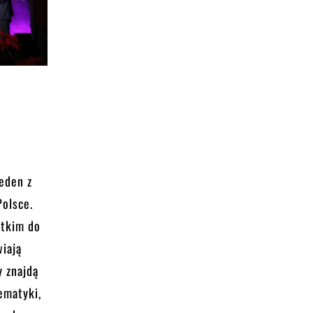
jeden z
olsce.
stkim do
wiają
y znajdą
ematyki,