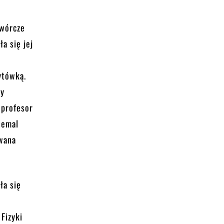
twórcze
a się jej
w
ytówką.
ty
 profesor
iemal
awana
ła się
u
Fizyki