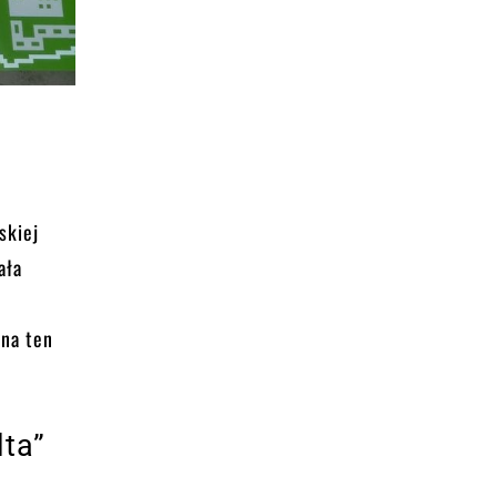
skiej
ała
 na ten
lta”