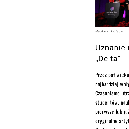
Nauka w Polsce
Uznanie 
„Delta”
Przez pół wieku
najbardziej wp
Czasopismo utr
studentów, nauk
pierwsze lub ju
oryginalne arty