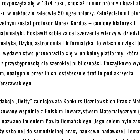
” rozpoczęła się w 1974 roku, chociaż numer próbny ukazał si
oku w nakładzie zaledwie 50 egzemplarzy. Założycielem i pi
zelnym został profesor Marek Kordos – ceniony historyk i
atematyki. Postawił sobie za cel szerzenie wiedzy w dziedz
matyka, fizyka, astronomia i informatyka. To właśnie dzięki j
, wydawnictwo przeobraziło się w unikalną platformę, która
 z przystępnością dla szerokiej publiczności. Początkowo w
m, następnie przez Ruch, ostatecznie trafiło pod skrzydła
arszawskiego.
dakcja „Delty” zainicjowała Konkurs Uczniowskich Prac z M
izowany wspólnie z Polskim Towarzystwem Matematycznym (
 nazwano imieniem Pawła Domańskiego. Jego celem było za
eży szkolnej do samodzielnej pracy naukowo-badawczej. Tema