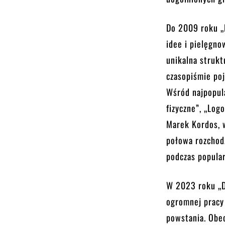
Do 2009 roku „D
idee i pielęgno
unikalna strukt
czasopiśmie poj
Wśród najpopul
fizyczne”, „Log
Marek Kordos, 
połowa rozchodz
podczas popula
W 2023 roku „De
ogromnej pracy 
powstania. Obec