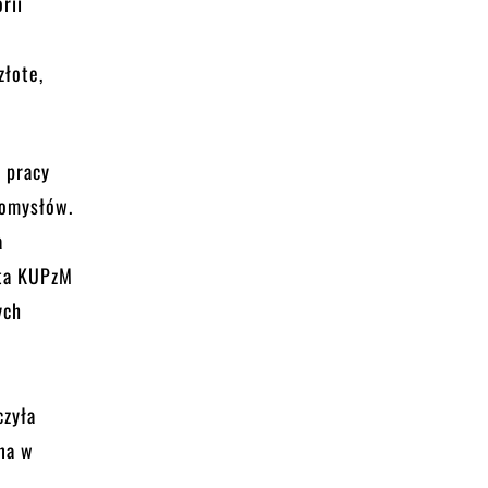
rii
złote,
 pracy
pomysłów.
a
sta KUPzM
ych
czyła
na w