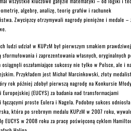
al wszystkie kluczowe gałęzie matematyki – od logiki i teo
ometrię, algebrę, analizę, teorię grafów i rachunek
stwa. Zwycięzcy otrzymywali nagrody pieniężne i medale – 
we.
ych ludzi udział w KUPzM był pierwszym smakiem prawdziwej
ą sformułowania i zaprezentowania własnych, oryginalnych 
h osiągnęli oszałamiające sukcesy nie tylko w Polsce, ale i n
ejskim. Przykładem jest Michał Marcinkowski, złoty medali
tóry rok później zdobył pierwszą nagrodę na Konkursie Młod
 Europejskiej (EUCYS) za badania nad transformacjami
 łączącymi proste Eulera i Nagela. Podobny sukces odniosła
rska, która po srebrnym medalu KUPzM w 2007 roku, wywal
dę EUCYS w 2008 roku za pracę poświęconą cyklom Hamilto
afach Halina.