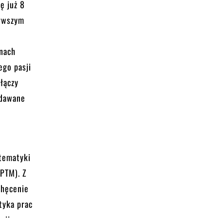
ę już 8
erwszym
inach
ego pasji
 łączy
ydawane
atematyki
PTM). Z
chęcenie
tyka prac