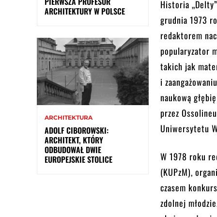
PIERWSZA PROFESOR
Historia „Delty
ARCHITEKTURY W POLSCE
grudnia 1973 r
redaktorem nac
popularyzator m
takich jak mate
i zaangażowaniu
naukową głębię
przez Ossolineu
ARCHITEKTURA
Uniwersytetu W
ADOLF CIBOROWSKI:
ARCHITEKT, KTÓRY
ODBUDOWAŁ DWIE
W 1978 roku re
EUROPEJSKIE STOLICE
(KUPzM), organ
czasem konkurs
zdolnej młodzi