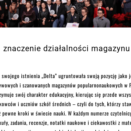
i znaczenie działalności magazynu
 swojego istnienia „Delta” ugruntowała swoją pozycję jako 
ływowych i szanowanych magazynów popularnonaukowych w P
zymuje swój charakter edukacyjny, kierując się przede wszy
owców i uczniów szkół średnich – czyli do tych, którzy sta
ż pewne kroki w świecie nauki. W każdym numerze czytelnic
kuły, zadania, recenzje, notatki naukowe i ciekawostki z mat