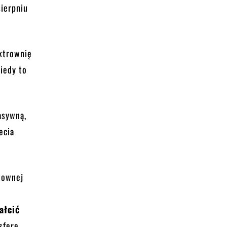
ierpniu
ektrownię
iedy to
asywną,
ecia
townej
ałcić
sferę