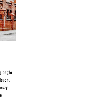
ą cegłę
ybuchu
eszy.
ie