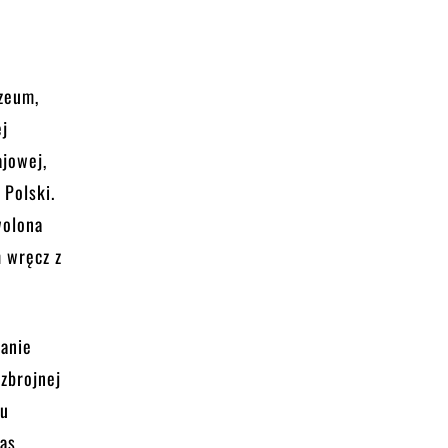
zeum,
ej
ajowej,
 Polski.
wolona
 wręcz z
wanie
zbrojnej
iu
zas