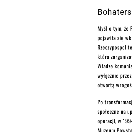
Bohaters
Myśl o tym, że
pojawiła się w
Rzeczypospolite
która zorganizo
Władze komunis
wyłącznie prze
otwartą wrogoś
Po transformac
społeczne na u
operacji, w 199
Muzeum Powstan