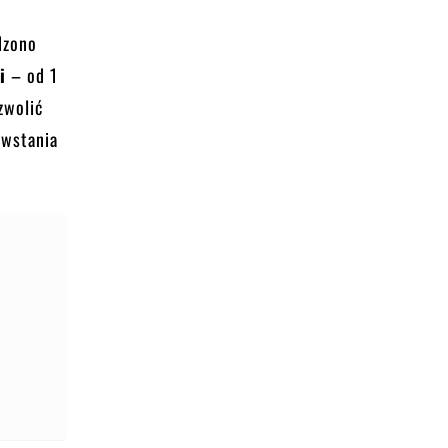
dzono
i
– od 1
zwolić
owstania