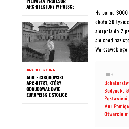
PIERWSZA PROFESOR
ARCHITEKTURY W POLSCE
Na ponad 3000 
około 30 tysię
sierpnia do 2 p
się spod nazis
Warszawskiego
ARCHITEKTURA
ADOLF CIBOROWSKI:
Bohaterstw
ARCHITEKT, KTÓRY
ODBUDOWAŁ DWIE
Budynek, k
EUROPEJSKIE STOLICE
Postawieni
Mur Pamięci
Otwarcie 