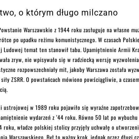
two, o którym długo milczano
 Powstanie Warszawskie z 1944 roku zasługuje na własne mu
krótce po upadku reżimu komunistycznego. W czasach Polski
j Ludowej temat ten stanowił tabu. Upamiętnienie Armii Kr
wała zryw, nie wpisywało się w radziecką wersję wyzwolenia
tyczne rozpowszechniały mit, jakoby Warszawa została wyz
z siły ZSRR. O powstańcach mówiono powściągliwie, a czasem
cią.
ji ustrojowej w 1989 roku pojawiło się wyraźne zapotrzebo
pamiętnienie wydarzeń z ’44 roku. Równo 50 lat po wybuchu 
4 roku, władze polskiej stolicy przyjęły uchwałę o utworzen
ia Warszawskiego. Był to ważny krok, jednak przez długi c