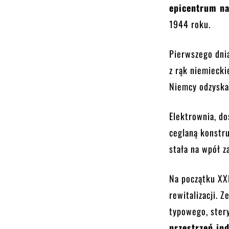
epicentrum na
1944 roku.
Pierwszego dnia
z rąk niemiecki
Niemcy odzyskal
Elektrownia, do
ceglaną konstr
stała na wpół z
Na początku XX
rewitalizacji. 
typowego, ster
przestrzeń in