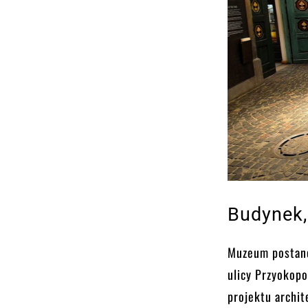
Budynek,
Muzeum postano
ulicy Przyokop
projektu archit