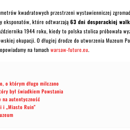
metrów kwadratowych przestrzeni wystawienniczej zgroma
cy eksponatów, które odtwarzają
63 dni desperackiej walk
aździernika 1944 roku, kiedy to polska stolica próbowała wy
towskiej okupacji. O długiej drodze do utworzenia Muzeum P
 opowiadamy na łamach
warsaw-future.eu
.
o, o którym długo milczano
tóry był świadkiem Powstania
e na autentyczność
 i „Miasto Ruin”
muzeum