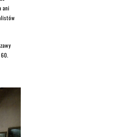
a ani
alistów
szawy
 60.