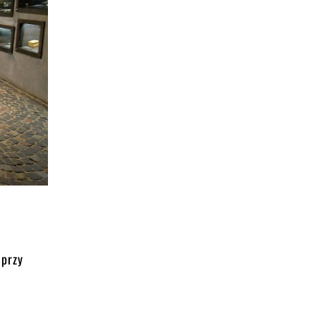
 przy
g