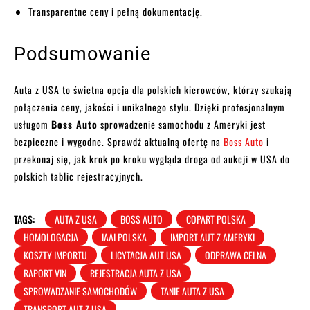
Transparentne ceny i pełną dokumentację.
Podsumowanie
Auta z USA to świetna opcja dla polskich kierowców, którzy szukają
połączenia ceny, jakości i unikalnego stylu. Dzięki profesjonalnym
usługom
Boss Auto
sprowadzenie samochodu z Ameryki jest
bezpieczne i wygodne. Sprawdź aktualną ofertę na
Boss Auto
i
przekonaj się, jak krok po kroku wygląda droga od aukcji w USA do
polskich tablic rejestracyjnych.
TAGS:
AUTA Z USA
BOSS AUTO
COPART POLSKA
HOMOLOGACJA
IAAI POLSKA
IMPORT AUT Z AMERYKI
KOSZTY IMPORTU
LICYTACJA AUT USA
ODPRAWA CELNA
RAPORT VIN
REJESTRACJA AUTA Z USA
SPROWADZANIE SAMOCHODÓW
TANIE AUTA Z USA
TRANSPORT AUT Z USA