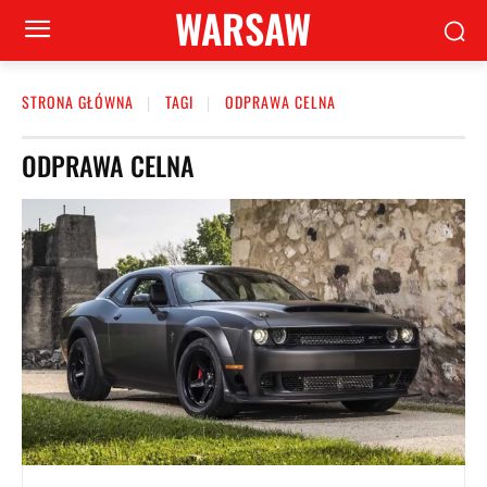
WARSAW
STRONA GŁÓWNA
TAGI
ODPRAWA CELNA
ODPRAWA CELNA