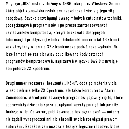
Magazyn „IKS” został założony w 1986 roku przez Wiesława Seterę,
który objął stanowisko redaktora naczelnego i stał się jego siłą
napędową. Szybko przyciągnął uwagę młodych entuzjastów techniki,
początkujących programistów i po prostu zainteresowanych
użytkowników komputerów, którym brakowało dostępnych
informacji i praktycznej wiedzy. Debutancki numer miał 16 stron i
został wydany w formie 32-stronicowego podwójnego wydania. Na
jego łamach po raz pierwszy opublikowano kody czterech
programów komputerowych, napisanych w języku BASIC z myślą o
komputerze ZX Spectrum.
Drugi numer rozszerzył horyzonty „IKS-u”, dodając materiały dla
właścicieli nie tylko ZX Spectrum, ale także komputerów Atari i
Commodore. Wśród publikowanych programów pojawiły się te, które
usprawniały działanie sprzętu, optymalizowały pamięć lub pełniły
funkcje w tle. Co ważne, publikowano je bez ograniczeń — autorzy
nie żądali wynagrodzeń ani nie chronili swoich rozwiązań prawem
autorskim. Redakcja zamieszczała też gry logiczne i losowe, które