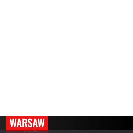
WARSAW
———→ FUTURE