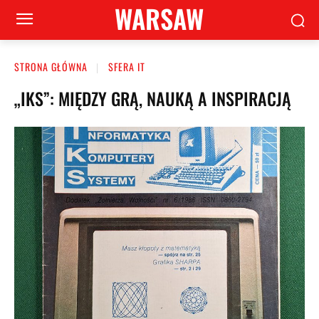
WARSAW
STRONA GŁÓWNA
SFERA IT
„IKS”: MIĘDZY GRĄ, NAUKĄ A INSPIRACJĄ