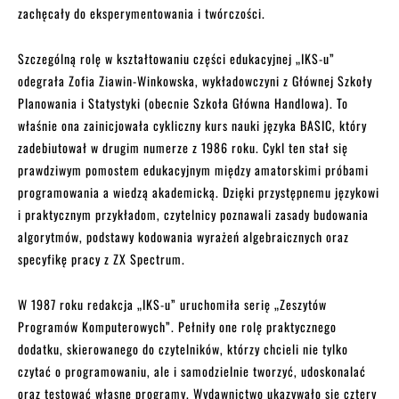
zachęcały do eksperymentowania i twórczości.
Szczególną rolę w kształtowaniu części edukacyjnej „IKS-u”
odegrała Zofia Ziawin-Winkowska, wykładowczyni z Głównej Szkoły
Planowania i Statystyki (obecnie Szkoła Główna Handlowa). To
właśnie ona zainicjowała cykliczny kurs nauki języka BASIC, który
zadebiutował w drugim numerze z 1986 roku. Cykl ten stał się
prawdziwym pomostem edukacyjnym między amatorskimi próbami
programowania a wiedzą akademicką. Dzięki przystępnemu językowi
i praktycznym przykładom, czytelnicy poznawali zasady budowania
algorytmów, podstawy kodowania wyrażeń algebraicznych oraz
specyfikę pracy z ZX Spectrum.
W 1987 roku redakcja „IKS-u” uruchomiła serię „Zeszytów
Programów Komputerowych”. Pełniły one rolę praktycznego
dodatku, skierowanego do czytelników, którzy chcieli nie tylko
czytać o programowaniu, ale i samodzielnie tworzyć, udoskonalać
oraz testować własne programy. Wydawnictwo ukazywało się cztery