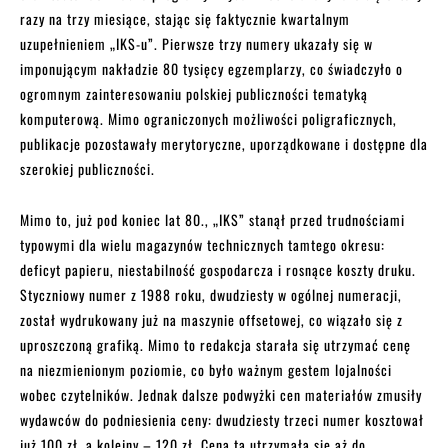
razy na trzy miesiące, stając się faktycznie kwartalnym
uzupełnieniem „IKS-u”. Pierwsze trzy numery ukazały się w
imponującym nakładzie 80 tysięcy egzemplarzy, co świadczyło o
ogromnym zainteresowaniu polskiej publiczności tematyką
komputerową. Mimo ograniczonych możliwości poligraficznych,
publikacje pozostawały merytoryczne, uporządkowane i dostępne dla
szerokiej publiczności.
Mimo to, już pod koniec lat 80., „IKS” stanął przed trudnościami
typowymi dla wielu magazynów technicznych tamtego okresu:
deficyt papieru, niestabilność gospodarcza i rosnące koszty druku.
Styczniowy numer z 1988 roku, dwudziesty w ogólnej numeracji,
został wydrukowany już na maszynie offsetowej, co wiązało się z
uproszczoną grafiką. Mimo to redakcja starała się utrzymać cenę
na niezmienionym poziomie, co było ważnym gestem lojalności
wobec czytelników. Jednak dalsze podwyżki cen materiałów zmusiły
wydawców do podniesienia ceny: dwudziesty trzeci numer kosztował
już 100 zł, a kolejny – 120 zł. Cena ta utrzymała się aż do