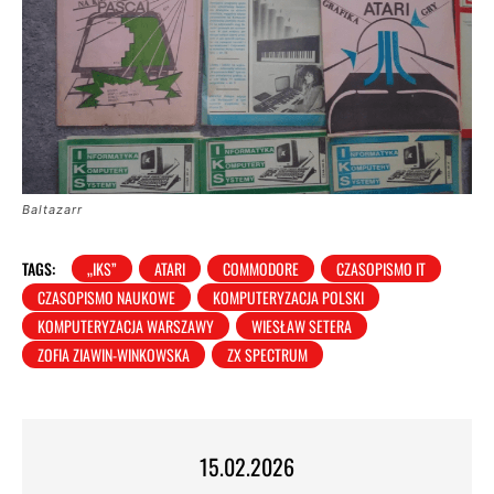
Baltazarr
TAGS:
„IKS”
ATARI
COMMODORE
CZASOPISMO IT
CZASOPISMO NAUKOWE
KOMPUTERYZACJA POLSKI
KOMPUTERYZACJA WARSZAWY
WIESŁAW SETERA
ZOFIA ZIAWIN-WINKOWSKA
ZX SPECTRUM
15.02.2026