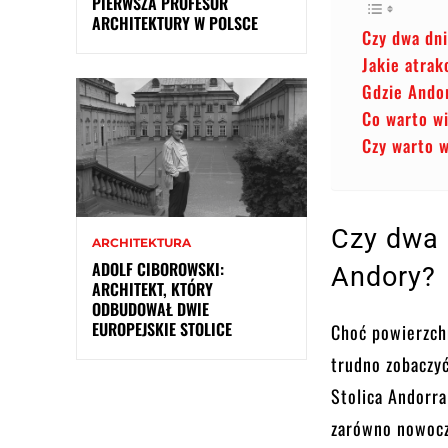
PIERWSZA PROFESOR
ARCHITEKTURY W POLSCE
Czy dwa dn
Jakie atrak
Gdzie Andor
Co warto w
Czy warto w
Czy dwa 
ARCHITEKTURA
ADOLF CIBOROWSKI:
Andory?
ARCHITEKT, KTÓRY
ODBUDOWAŁ DWIE
EUROPEJSKIE STOLICE
Choć powierzch
trudno zobaczyć
Stolica Andorra
zarówno nowocze