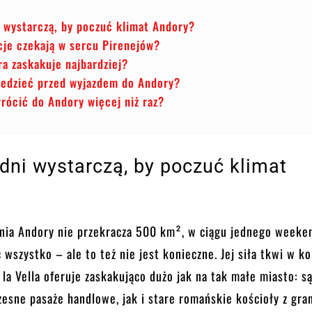
i wystarczą, by poczuć klimat Andory?
cje czekają w sercu Pirenejów?
a zaskakuje najbardziej?
iedzieć przed wyjazdem do Andory?
rócić do Andory więcej niż raz?
dni wystarczą, by poczuć klimat
nia Andory nie przekracza 500 km², w ciągu jednego weeke
 wszystko – ale to też nie jest konieczne. Jej siła tkwi w k
 la Vella oferuje zaskakująco dużo jak na tak małe miasto: s
sne pasaże handlowe, jak i stare romańskie kościoły z gran