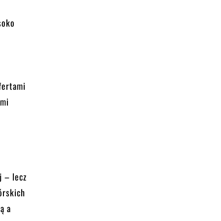
soko
fertami
ymi
j – lecz
órskich
ą a