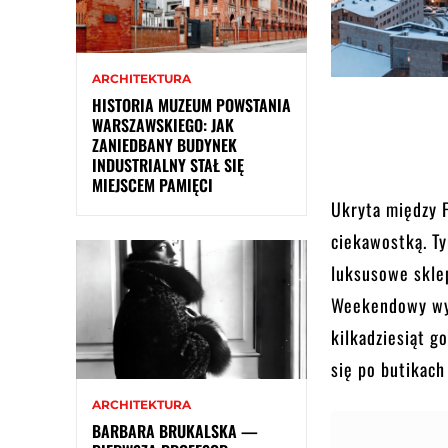
ARCHITEKTURA
HISTORIA MUZEUM POWSTANIA
WARSZAWSKIEGO: JAK
ZANIEDBANY BUDYNEK
INDUSTRIALNY STAŁ SIĘ
MIEJSCEM PAMIĘCI
Ukryta między F
ciekawostką. Ty
luksusowe sklep
Weekendowy wyp
kilkadziesiąt g
się po butikach
ARCHITEKTURA
BARBARA BRUKALSKA —