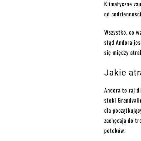
Klimatyczne zau
od codzienności
Wszystko, co wa
stąd Andora jes
się między atra
Jakie at
Andora to raj d
stoki Grandvali
dla początkują
zachęcają do tr
potoków.