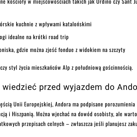
ne kościoły w miejscowościach takich jak Ordino czy Sant Ju
górskie kuchnie z wpływami katalońskimi
gi idealne na krótki road trip
oniska, gdzie można zjeść fondue z widokiem na szczyty
łączy styl życia mieszkańców Alp z południową gościnnością.
 wiedzieć przed wyjazdem do Ando
zęścią Unii Europejskiej, Andora ma podpisane porozumienia
ncją i Hiszpanią. Można wjechać na dowód osobisty, ale wart
tkowych przepisach celnych – zwłaszcza jeśli planujesz zak