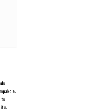
ndu
ompakcie.
ą tu
itu.