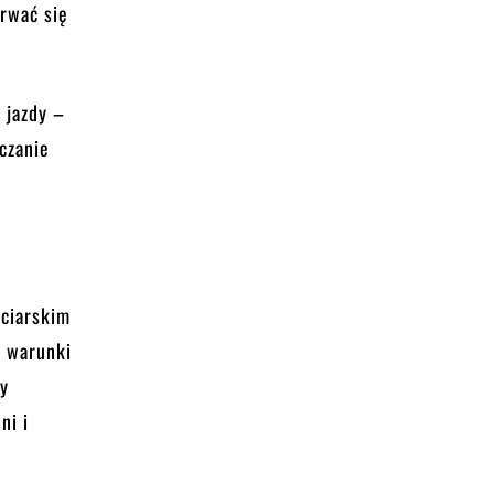
erwać się
 jazdy –
zczanie
rciarskim
e warunki
ry
ni i