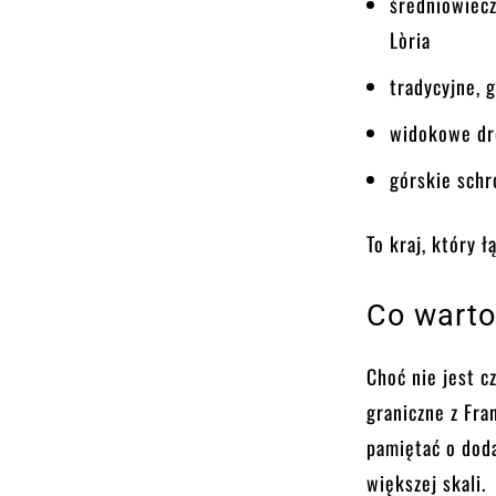
średniowiecz
Lòria
tradycyjne, 
widokowe dro
górskie schr
To kraj, który 
Co warto
Choć nie jest c
graniczne z Fra
pamiętać o doda
większej skali.