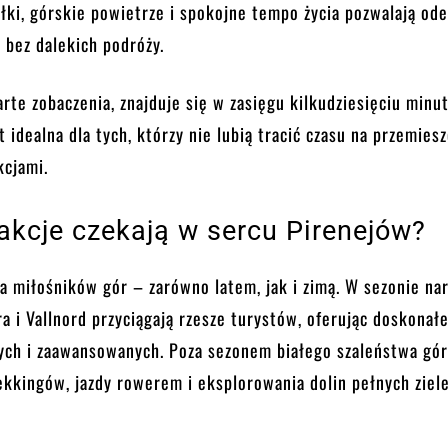
łki, górskie powietrze i spokojne tempo życia pozwalają od
 bez dalekich podróży.
rte zobaczenia, znajduje się w zasięgu kilkudziesięciu minut
t idealna dla tych, którzy nie lubią tracić czasu na przemies
kcjami.
rakcje czekają w sercu Pirenejów?
la miłośników gór – zarówno latem, jak i zimą. W sezonie na
ra i Vallnord przyciągają rzesze turystów, oferując doskonał
cych i zaawansowanych. Poza sezonem białego szaleństwa gó
ekkingów, jazdy rowerem i eksplorowania dolin pełnych ziele