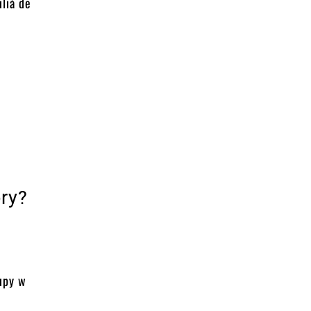
lià de
ry?
o
upy w