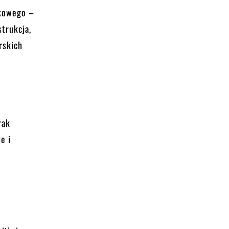
tkowego –
trukcja,
rskich
rak
e i