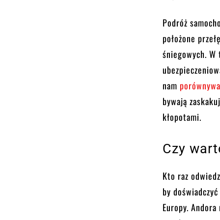
Podróż samocho
położone przeł
śniegowych. W t
ubezpieczeniowa
nam
porównywar
bywają zaskaku
kłopotami.
Czy wart
Kto raz odwiedz
by doświadczyć 
Europy. Andora 