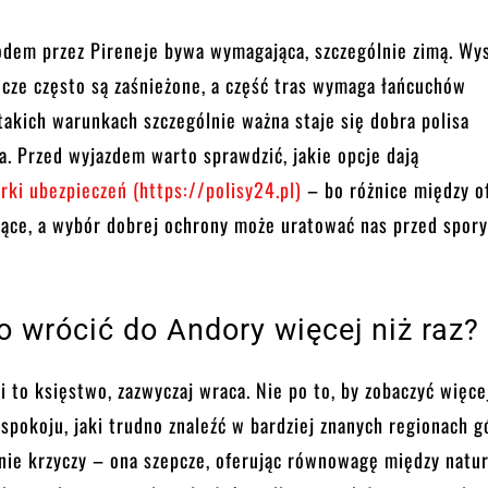
dem przez Pireneje bywa wymagająca, szczególnie zimą. Wy
ęcze często są zaśnieżone, a część tras wymaga łańcuchów
akich warunkach szczególnie ważna staje się dobra polisa
. Przed wyjazdem warto sprawdzić, jakie opcje dają
ki ubezpieczeń (https://polisy24.pl)
– bo różnice między o
jące, a wybór dobrej ochrony może uratować nas przed spor
o wrócić do Andory więcej niż raz?
i to księstwo, zazwyczaj wraca. Nie po to, by zobaczyć więce
spokoju, jaki trudno znaleźć w bardziej znanych regionach g
nie krzyczy – ona szepcze, oferując równowagę między natur