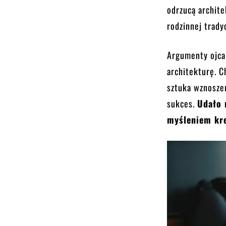
odrzucą archite
rodzinnej trady
Argumenty ojca 
architekturę. C
sztuka wznoszen
sukces.
Udało 
myśleniem kre