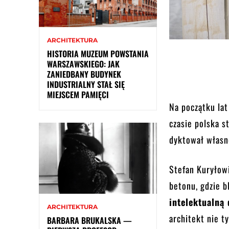
ARCHITEKTURA
HISTORIA MUZEUM POWSTANIA
WARSZAWSKIEGO: JAK
ZANIEDBANY BUDYNEK
INDUSTRIALNY STAŁ SIĘ
MIEJSCEM PAMIĘCI
Na początku la
czasie polska s
dyktował własn
Stefan Kuryłow
betonu, gdzie b
intelektualną 
ARCHITEKTURA
architekt nie 
BARBARA BRUKALSKA —