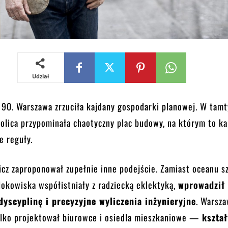
Udział
t 90. Warszawa zrzuciła kajdany gospodarki planowej. W tam
tolica przypominała chaotyczny plac budowy, na którym to ka
e reguły.
icz zaproponował zupełnie inne podejście. Zamiast oceanu s
lokowiska współistniały z radziecką eklektyką,
wprowadził
dyscyplinę i precyzyjne wyliczenia inżynieryjne
. Warsz
tylko projektował biurowce i osiedla mieszkaniowe —
kszta