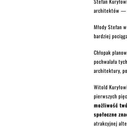
Stefan Kuryłowi
architektów — 
Młody Stefan wc
bardziej pociąg
Chłopak planow
pochwalała tych
architektury, 
Witold Kuryłowic
pierwszych pięc
możliwość twó
społeczne zna
atrakcyjnej alt