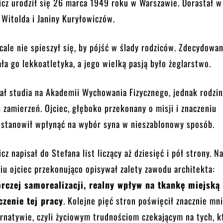
cz urodził się 26 marca 1949 roku w Warszawie. Dorastał w
Witolda i Janiny Kuryłowiczów.
ale nie spieszył się, by pójść w ślady rodziców. Zdecydowa
ała go lekkoatletyka, a jego wielką pasją było żeglarstwo.
ał studia na Akademii Wychowania Fizycznego, jednak rodzin
 zamierzeń. Ojciec, głęboko przekonany o misji i znaczeniu
postanowił wpłynąć na wybór syna w nieszablonowy sposób.
z napisał do Stefana list liczący aż dziesięć i pół strony. N
iu ojciec przekonująco opisywał zalety zawodu architekta:
rczej samorealizacji, realny wpływ na tkankę miejską
czenie tej pracy
. Kolejne pięć stron poświęcił znacznie mni
ernatywie, czyli życiowym trudnościom czekającym na tych, k