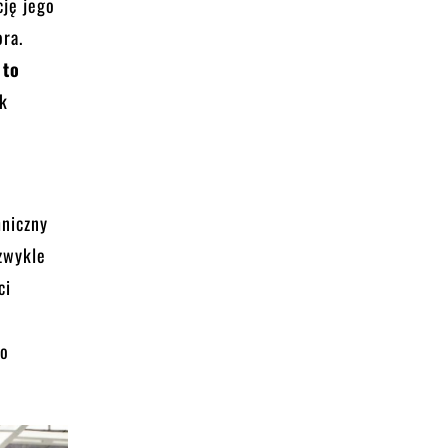
cję jego
ra.
 to
ek
i
hniczny
ezwykle
ci
m
ko