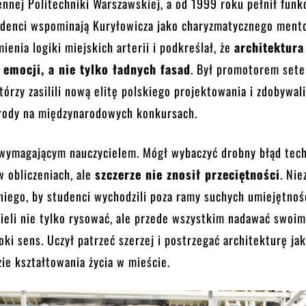
nnej Politechniki Warszawskiej, a od 1999 roku pełnił funk
udenci wspominają Kuryłowicza jako charyzmatycznego mento
mienia logiki miejskich arterii i podkreślał, że
architektura
 emocji, a nie tylko ładnych fasad
. Był promotorem set
órzy zasilili nową elitę polskiego projektowania i zdobywal
rody na międzynarodowych konkursach.
 wymagającym nauczycielem. Mógł wybaczyć drobny błąd tec
w obliczeniach, ale
szczerze nie znosił przeciętności
. Ni
niego, by studenci wychodzili poza ramy suchych umiejętnoś
ieli nie tylko rysować, ale przede wszystkim nadawać swoi
ki sens. Uczył patrzeć szerzej i postrzegać architekturę ja
ie kształtowania życia w mieście.