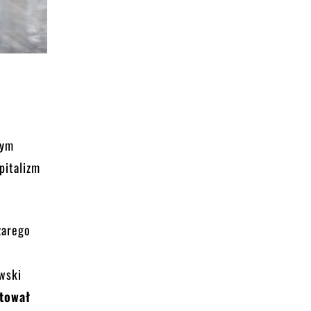
tym
pitalizm
zarego
awski
łtował