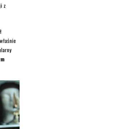
i z
ł
 właśnie
ularny
ym