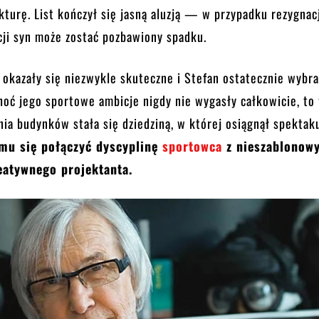
kturę. List kończył się jasną aluzją — w przypadku rezygnacj
cji syn może zostać pozbawiony spadku.
okazały się niezwykle skuteczne i Stefan ostatecznie wybra
hoć jego sportowe ambicje nigdy nie wygasły całkowicie, to
ia budynków stała się dziedziną, w której osiągnął spektak
mu się połączyć dyscyplinę
sportowca
z nieszablonow
atywnego projektanta.