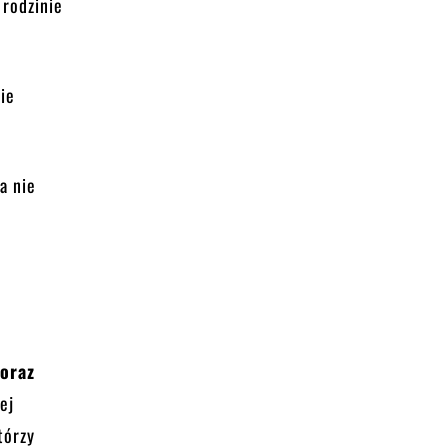
 rodzinie
nie
a nie
a
 oraz
ej
tórzy