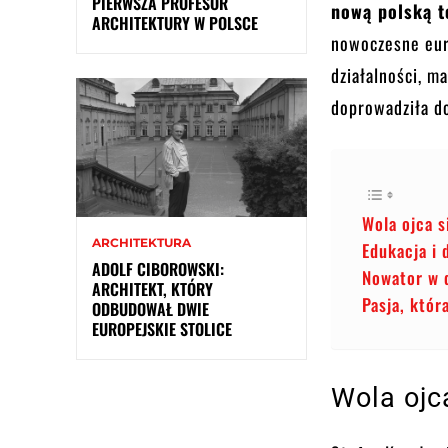
PIERWSZA PROFESOR
nową polską 
ARCHITEKTURY W POLSCE
nowoczesne eur
działalności, m
doprowadziła do
Wola ojca s
ARCHITEKTURA
Edukacja i 
ADOLF CIBOROWSKI:
Nowator w d
ARCHITEKT, KTÓRY
Pasja, któ
ODBUDOWAŁ DWIE
EUROPEJSKIE STOLICE
Wola ojc