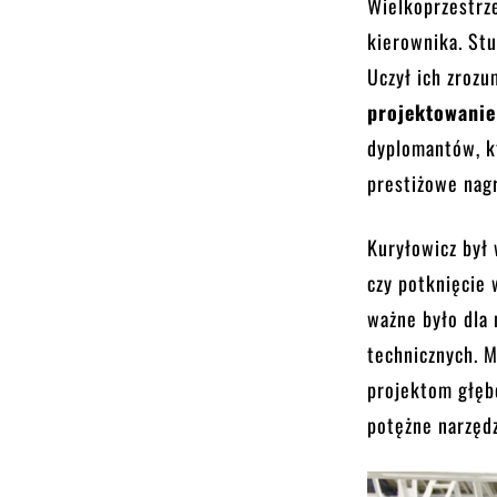
Wielkoprzestrze
kierownika. St
Uczył ich zrozu
projektowanie
dyplomantów, kt
prestiżowe nag
Kuryłowicz był
czy potknięcie 
ważne było dla 
technicznych. M
projektom głębo
potężne narzędz