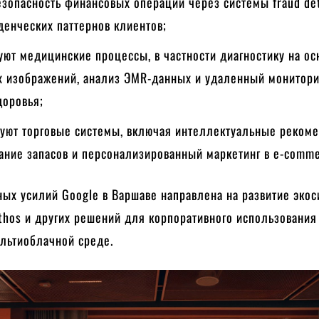
зопасность финансовых операций через системы fraud det
денческих паттернов клиентов;
уют медицинские процессы, в частности диагностику на ос
 изображений, анализ ЭМR-данных и удаленный монитори
доровья;
уют торговые системы, включая интеллектуальные рекоме
ание запасов и персонализированный маркетинг в e-comme
ых усилий Google в Варшаве направлена ​​на развитие эко
thos и других решений для корпоративного использования
ультиоблачной среде.