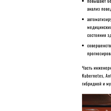
повышают бе
анализ пове
автоматизир
медицинских
состояния з
совершенств
прогнозиров
Часть инженерн
Kubernetes, An
гибридной и м