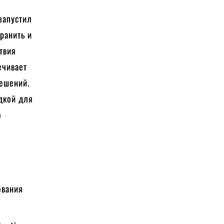
запустил
ранить и
твия
ечивает
решений.
дкой для
о
ования