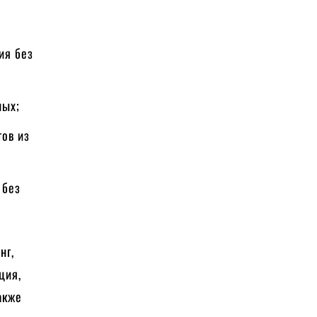
ия без
ных;
тов из
 без
нг,
ция,
акже