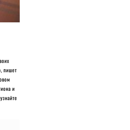
воих
, пишет
ловом
гиона и
 узнайте