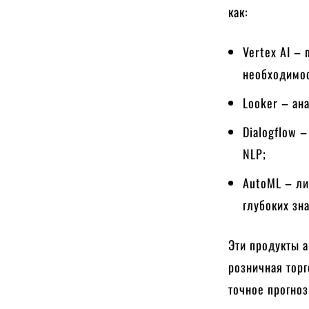
как:
Vertex AI –
необходимос
Looker – ан
Dialogflow 
NLP;
AutoML – ли
глубоких зн
Эти продукты а
розничная торг
точное прогноз