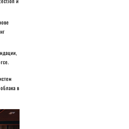
ection и
нове
нг
ндации,
rce.
систем
 облака в