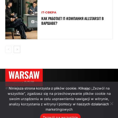
ІТ-СФЕРА
КАК РАБОТАЕТ IT-КОМПАНИЯ ALLSTARSIT В
ВАРШАВЕ?
WARSAW
———→ FUTURE
Niniejsza strona korzysta z plików cookie. Klikając „Zezwól na
© Все права защищены. Цитирование — с активной ссылкой.
wszystkie”, zgadzasz się na przechowywanie plików cookie na
swoim urządzeniu w celu usprawnienia nawigacji w witrynie,
analizy korzystania z witryny i pomocy w naszych działaniach
АВТОРЫ
РЕКЛАМА НА САЙТЕ
marketingowych
Zezwól na wszystkie