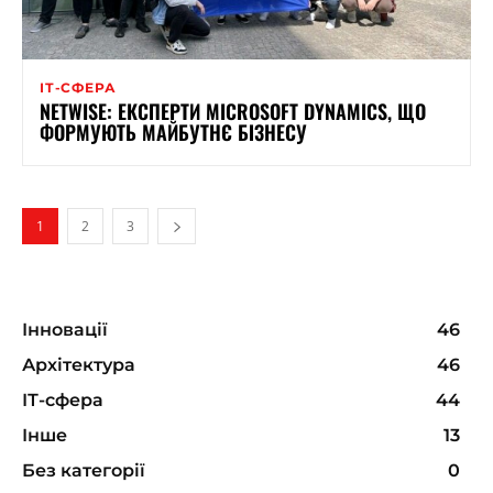
ІТ-СФЕРА
NETWISE: ЕКСПЕРТИ MICROSOFT DYNAMICS, ЩО
ФОРМУЮТЬ МАЙБУТНЄ БІЗНЕСУ
1
2
3
Інновації
46
Архітектура
46
ІТ-сфера
44
Інше
13
Без категорії
0