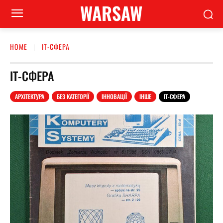
WARSAW
HOME
ІТ-СФЕРА
ІТ-СФЕРА
АРХІТЕКТУРА
БЕЗ КАТЕГОРІЇ
ІННОВАЦІЇ
ІНШЕ
ІТ-СФЕРА