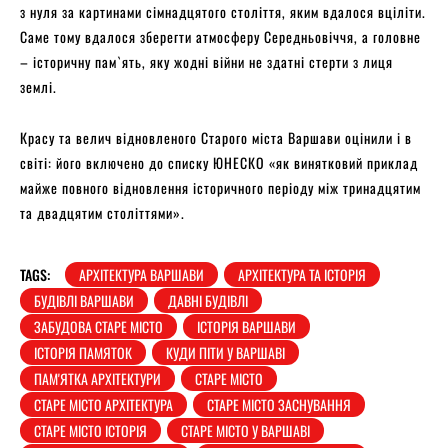
з нуля за картинами сімнадцятого століття, яким вдалося вціліти.
Саме тому вдалося зберегти атмосферу Середньовіччя, а головне
– історичну пам`ять, яку жодні війни не здатні стерти з лиця
землі.
Красу та велич відновленого Старого міста Варшави оцінили і в
світі: його включено до списку ЮНЕСКО «як винятковий приклад
майже повного відновлення історичного періоду між тринадцятим
та двадцятим століттями».
TAGS:
АРХІТЕКТУРА ВАРШАВИ
АРХІТЕКТУРА ТА ІСТОРІЯ
БУДІВЛІ ВАРШАВИ
ДАВНІ БУДІВЛІ
ЗАБУДОВА СТАРЕ МІСТО
ІСТОРІЯ ВАРШАВИ
ІСТОРІЯ ПАМЯТОК
КУДИ ПІТИ У ВАРШАВІ
ПАМ'ЯТКА АРХІТЕКТУРИ
СТАРЕ МІСТО
СТАРЕ МІСТО АРХІТЕКТУРА
СТАРЕ МІСТО ЗАСНУВАННЯ
СТАРЕ МІСТО ІСТОРІЯ
СТАРЕ МІСТО У ВАРШАВІ