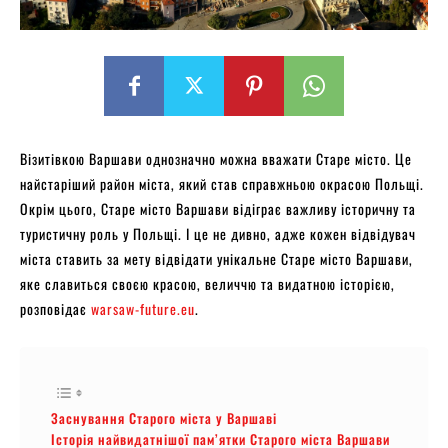
Візитівкою Варшави однозначно можна вважати Старе місто. Це
найстаріший район міста, який став справжньою окрасою Польщі.
Окрім цього, Старе місто Варшави відіграє важливу історичну та
туристичну роль у Польщі. І це не дивно, адже кожен відвідувач
міста ставить за мету відвідати унікальне Старе місто Варшави,
яке славиться своєю красою, величчю та видатною історією,
розповідає
warsaw-future.eu
.
Заснування Старого міста у Варшаві
Історія найвидатнішої пам’ятки Старого міста Варшави