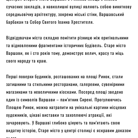
сучасних закладів, а навколишні вулиці являють собою виняткову
середньовічну архітектуру, зокрема міські стіни, Варшавський
барбакан та Собор Святого Іоанна Хрестителя.
Відвідувачам міста складно помітити різницю між оригінальними
та відновленими фрагментами історичних будівель. Старе місто
Варшави, як і сто років тому, демонструє велич, красу та міць
свого народу та краю.
Перші поверхи будинків, розташованих на площі Ринок, стали
затишними та стильними ресторанами, галереями, сувенірними
магазинами та невеличкими кіосками. Посеред площі зведено
один із символів Варшави – пам’ятник Сирені. Прогулюючись
Площею Ринок, можна натрапити на унікальні картини місцевих
художників, цікаві виставки та захоплюючі атракції, які
зачаровують. У Варшаві глибоко цінують та пам’ятають свою
видатну історію, Старе місто у центрі столиці є яскравим доказом
цього.