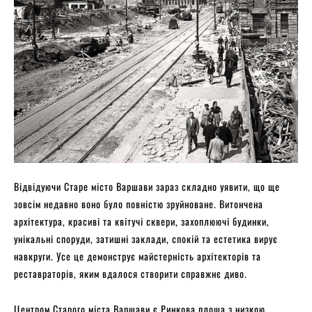
Відвідуючи Старе місто Варшави зараз складно уявити, що ще
зовсім недавно воно було повністю зруйноване. Витончена
архітектура, красиві та квітучі сквери, захоплюючі будинки,
унікальні споруди, затишні заклади, спокій та естетика вирує
навкруги. Усе це демонструє майстерність архітекторів та
реставраторів, яким вдалося створити справжнє диво.
Центром Старого міста Варшави є Ринкова площа з низкою