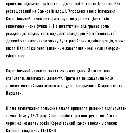
проєктом відомого архітектора Джованні Баттіста Тревано. Він
розташований на Замковій площі. Упродовж свого існування
Королівський замок використовували у різних цілях і він
виконував низку функцій. На початку він відігравав роль
резиденції, згодом став садибою володарів Речі Посполитої.
Деякий час власником замку була російська адміністрація, а вже
після Першої світової війни ним заволодів німецький генерал-
губернатор.
Королівський замок спіткала складна доля. Його палили,
грабували, знищували дощенту. Проте це не завадило йому
залишитися найвидатнішою спорудою історичного Старого міста
Варшави.
Після зруйнування польська влада прийняла рішення відбудувати
замок. Тому у 1971 році його повністю реконструювали. А вже
через одинадцять років Королівський замок внесли у список
Світової спадщини ЮНЕСКО.