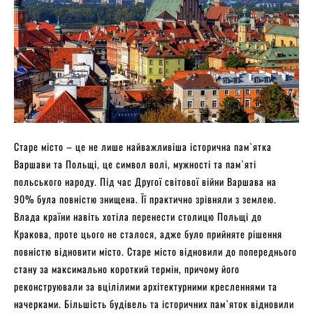
Старе місто – це не лише найважливіша історична пам`ятка
Варшави та Польщі, це символ волі, мужності та пам`яті
польського народу. Під час Другої світової війни Варшава на
90% була повністю знищена. Її практично зрівняли з землею.
Влада країни навіть хотіла перенести столицю Польщі до
Кракова, проте цього не сталося, адже було прийняте рішення
повністю відновити місто. Старе місто відновили до попереднього
стану за максимально короткий термін, причому його
реконструювали за вцілілими архітектурними кресленнями та
начерками. Більшість будівель та історичних пам`яток відновили