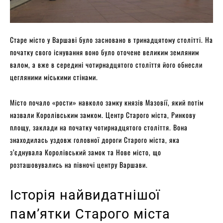
Старе місто у Варшаві було засновано в тринадцятому столітті. На
початку свого існування воно було оточене великим земляним
валом, а вже в середині чотирнадцятого століття його обнесли
цегляними міськими стінами.
Місто почало «рости» навколо замку князів Мазовії, який потім
назвали Королівським замком. Центр Старого міста, Ринкову
площу, заклади на початку чотирнадцятого століття. Вона
знаходилась уздовж головної дороги Старого міста, яка
з’єднувала Королівський замок та Нове місто, що
розташовувались на півночі центру Варшави.
Історія найвидатнішої
пам’ятки Старого міста