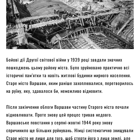
Бойові дії Другої світової війни у 1939 році завдали значних
пошкоджень цьому району міста. Було зруйновано практично всі
історичні пам’ятки та навіть житлові будинки мирного населення.
Старе місто Варшави, яким раніше захоплювалися, перетворилось
на руїну, яку, здавалося би, неможливо відновити.
Після закінчення облоги Варшави частину Старого міста почали
відновлювати. Проте знову цей процес тривав недовго.
Варшавське повстання у серпні-жовтні 1944 року знову
спричинило ще більших руйнувань. Німці систематично знищували
Старе місто не лише для того, щоб стерти його з лиця землі, але