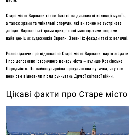
Старе місто Варшави також багате на дивовижні колекції музеїв,
а також храми та унікальні споруди, які ви точно не зустрінете
деінде. Варшавські храми прикрашені мистецькими творами
найвідоміших художників Європи. Ззовні їх фасади такі ж величні.
Розповідаючи про відновлене Старе місто Варшави, варто згадати
і про доповнене історичного центру міста – вулицю Краківське
Передмістя. Це найпопулярніша прогулянкова вуличка, яку теж
повністю відновили після руйнувань Другої світової війни.
Цікаві факти про Старе місто