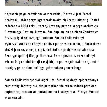
Najważniejszym zabytkiem warszawskiej Starówki jest Zamek
Królewski, który przyciąga wzrok swoim pięknem i historią. Został
założony w 1598 roku i zaprojektowany przez słynnego architekta
Giovanniego Battistę Trevano. Znajduje się on na Placu Zamkowym.
Przez cały okres swojego istnienia Zamek Królewski był
wykorzystywany do różnych celów i pełnił wiele funkcji. Początkowo
służył jako rezydencja, a później stał się posiadłością władców
Rzeczypospolitej Obojga Narodów. Przez pewien czas zamek był
własnością administracji rosyjskiej, a po I wojnie światowej został
przejęty przez niemieckiego gubernatora generalnego.
Zamek Królewski spotkał ciężki los. Został spalony, splądrowany i
zniszczony doszczętnie. Nie przeszkodziło mu to jednak pozostać
najbardziej znaczącym budynkiem na historycznym Starym Mieście
w Warszawie.