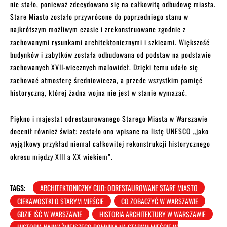
nie stało, ponieważ zdecydowano się na całkowitą odbudowę miasta.
Stare Miasto zostało przywrócone do poprzedniego stanu w
najkrótszym możliwym czasie i zrekonstruowane zgodnie z
zachowanymi rysunkami architektonicznymi i szkicami. Większość
budynków i zabytków została odbudowana od podstaw na podstawie
zachowanych XVII-wiecznych malowideł. Dzięki temu udało się
zachować atmosferę średniowiecza, a przede wszystkim pamięć
historyczną, której żadna wojna nie jest w stanie wymazać.
Piękno i majestat odrestaurowanego Starego Miasta w Warszawie
docenił również świat: zostało ono wpisane na listę UNESCO „jako
wyjątkowy przykład niemal całkowitej rekonstrukcji historycznego
okresu między XIII a XX wiekiem”.
TAGS:
ARCHITEKTONICZNY CUD: ODRESTAUROWANE STARE MIASTO
CIEKAWOSTKI O STARYM MIEŚCIE
CO ZOBACZYĆ W WARSZAWIE
GDZIE IŚĆ W WARSZAWIE
HISTORIA ARCHITEKTURY W WARSZAWIE