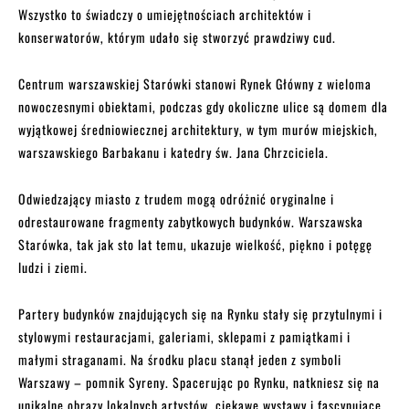
Wszystko to świadczy o umiejętnościach architektów i
konserwatorów, którym udało się stworzyć prawdziwy cud.
Centrum warszawskiej Starówki stanowi Rynek Główny z wieloma
nowoczesnymi obiektami, podczas gdy okoliczne ulice są domem dla
wyjątkowej średniowiecznej architektury, w tym murów miejskich,
warszawskiego Barbakanu i katedry św. Jana Chrzciciela.
Odwiedzający miasto z trudem mogą odróżnić oryginalne i
odrestaurowane fragmenty zabytkowych budynków. Warszawska
Starówka, tak jak sto lat temu, ukazuje wielkość, piękno i potęgę
ludzi i ziemi.
Partery budynków znajdujących się na Rynku stały się przytulnymi i
stylowymi restauracjami, galeriami, sklepami z pamiątkami i
małymi straganami. Na środku placu stanął jeden z symboli
Warszawy – pomnik Syreny. Spacerując po Rynku, natkniesz się na
unikalne obrazy lokalnych artystów, ciekawe wystawy i fascynujące