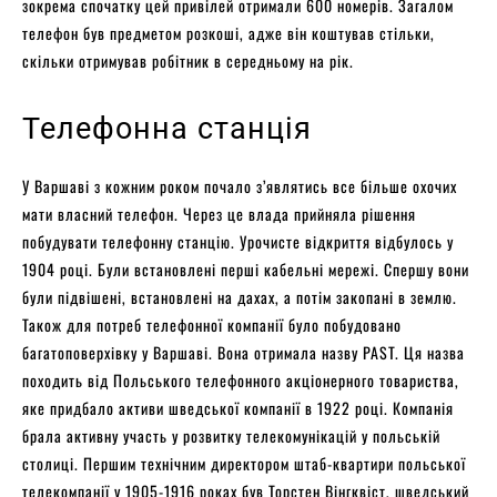
зокрема спочатку цей привілей отримали 600 номерів. Загалом
телефон був предметом розкоші, адже він коштував стільки,
скільки отримував робітник в середньому на рік.
Телефонна станція
У Варшаві з кожним роком почало з’являтись все більше охочих
мати власний телефон. Через це влада прийняла рішення
побудувати телефонну станцію. Урочисте відкриття відбулось у
1904 році. Були встановлені перші кабельні мережі. Спершу вони
були підвішені, встановлені на дахах, а потім закопані в землю.
Також для потреб телефонної компанії було побудовано
багатоповерхівку у Варшаві. Вона отримала назву PAST. Ця назва
походить від Польського телефонного акціонерного товариства,
яке придбало активи шведської компанії в 1922 році. Компанія
брала активну участь у розвитку телекомунікацій у польській
столиці. Першим технічним директором штаб-квартири польської
телекомпанії у 1905-1916 роках був Торстен Вінгквіст, шведський