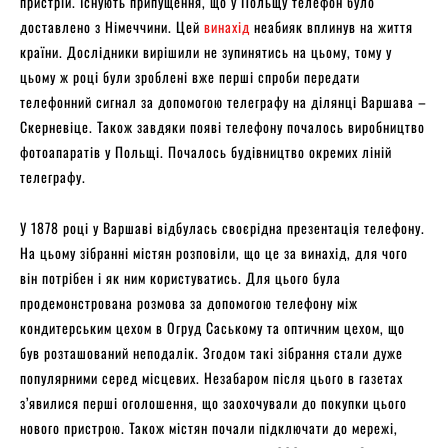
пристрій. Існують припущення, що у Польщу телефон було
доставлено з Німеччини. Цей
винахід
неабияк вплинув на життя
країни. Дослідники вирішили не зупинятись на цьому, тому у
цьому ж році були зроблені вже перші спроби передати
телефонний сигнал за допомогою телеграфу на ділянці Варшава –
Скерневіце. Також завдяки появі телефону почалось виробництво
фотоапаратів у Польщі. Почалось будівництво окремих ліній
телеграфу.
У 1878 році у Варшаві відбулась своєрідна презентація телефону.
На цьому зібранні містян розповіли, що це за винахід, для чого
він потрібен і як ним користуватись. Для цього була
продемонстрована розмова за допомогою телефону між
кондитерським цехом в Огруд Саському та оптичним цехом, що
був розташований неподалік. Згодом такі зібрання стали дуже
популярними серед місцевих. Незабаром після цього в газетах
з’явилися перші оголошення, що заохочували до покупки цього
нового пристрою. Також містян почали підключати до мережі,