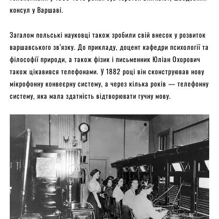
консул у Варшаві.
Загалом польські науковці також зробили свій внесок у розвиток
варшавського зв’язку. До прикладу, доцент кафедри психології та
філософії природи, а також фізик і письменник Юліан Охорович
також цікавився телефонами. У 1882 році він сконструював нову
мікрофонну конвеєрну систему, а через кілька років — телефонну
систему, яка мала здатність відтворювати гучну мову.