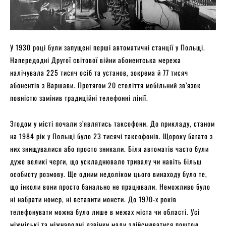
У 1930 році були запущені перші автоматичні станції у Польщі.
Напередодні Другої світової війни абонентська мережа
налічувала 225 тисяч осіб та установ, зокрема й 77 тисяч
абонентів з Варшави. Протягом 20 століття мобільний зв’язок
повністю замінив традиційні телефонні лінії.
Згодом у місті почали з’являтись таксофони. До прикладу, станом
на 1984 рік у Польщі було 23 тисячі таксофонів. Щороку багато з
них знищувалися або просто зникали. Біля автоматів часто були
дуже великі черги, що ускладнювало тривалу чи навіть більш
особисту розмову. Ще одним недоліком цього винаходу було те,
що інколи вони просто банально не працювали. Неможливо було
ні набрати номер, ні вставити монети. До 1970-х років
телефонувати можна було лише в межах міста чи області. Усі
міжміські та міжнародні дзвінки мали здійснюватися поштою.