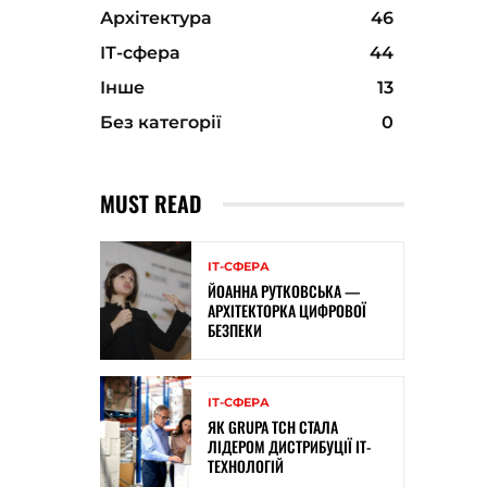
Архітектура
46
ІТ-сфера
44
Інше
13
Без категорії
0
MUST READ
ІТ-СФЕРА
ЙОАННА РУТКОВСЬКА —
АРХІТЕКТОРКА ЦИФРОВОЇ
БЕЗПЕКИ
ІТ-СФЕРА
ЯК GRUPA TCH СТАЛА
ЛІДЕРОМ ДИСТРИБУЦІЇ IT-
ТЕХНОЛОГІЙ