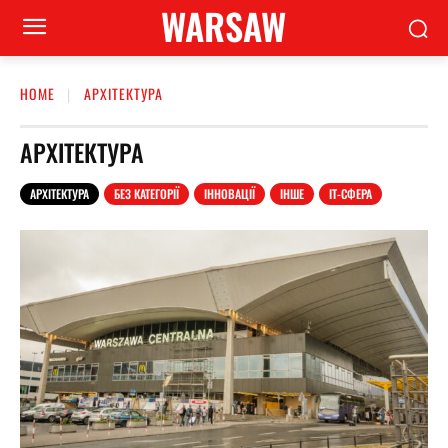
WARSAW
HOME
АРХІТЕКТУРА
АРХІТЕКТУРА
АРХІТЕКТУРА
БЕЗ КАТЕГОРІЇ
ІННОВАЦІЇ
ІНШЕ
ІТ-СФЕРА