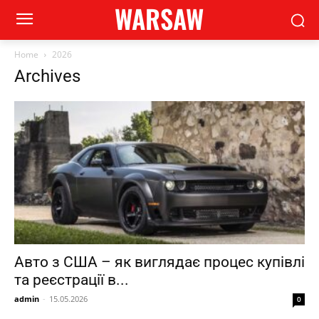
WARSAW
Home
2026
Archives
Авто з США – як виглядає процес купівлі
та реєстрації в...
admin
-
15.05.2026
0