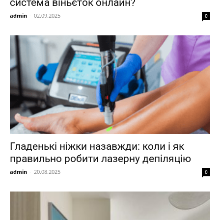
система віньєток онлайн?
admin
-
02.09.2025
0
Гладенькі ніжки назавжди: коли і як
правильно робити лазерну депіляцію
admin
-
20.08.2025
0