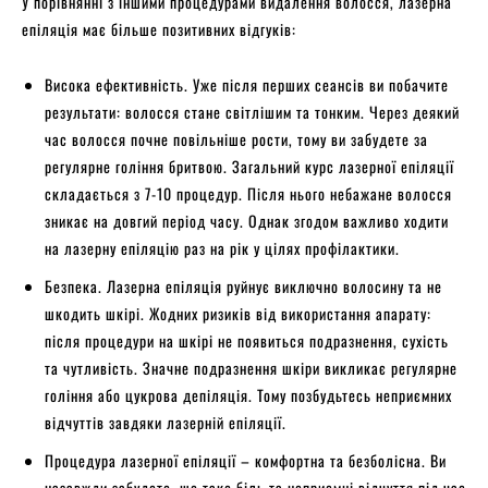
У порівнянні з іншими процедурами видалення волосся, лазерна
епіляція має більше позитивних відгуків:
Висока ефективність. Уже після перших сеансів ви побачите
результати: волосся стане світлішим та тонким. Через деякий
час волосся почне повільніше рости, тому ви забудете за
регулярне гоління бритвою. Загальний курс лазерної епіляції
складається з 7-10 процедур. Після нього небажане волосся
зникає на довгий період часу. Однак згодом важливо ходити
на лазерну епіляцію раз на рік у цілях профілактики.
Безпека. Лазерна епіляція руйнує виключно волосину та не
шкодить шкірі. Жодних ризиків від використання апарату:
після процедури на шкірі не появиться подразнення, сухість
та чутливість. Значне подразнення шкіри викликає регулярне
гоління або цукрова депіляція. Тому позбудьтесь неприємних
відчуттів завдяки лазерній епіляції.
Процедура лазерної епіляції – комфортна та безболісна. Ви
назавжди забудете, що таке біль та неприємні відчуття під час