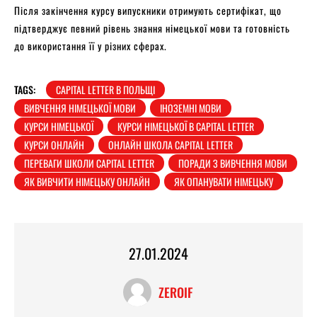
Після закінчення курсу випускники отримують сертифікат, що
підтверджує певний рівень знання німецької мови та готовність
до використання її у різних сферах.
TAGS:
CAPITAL LETTER В ПОЛЬЩІ
ВИВЧЕННЯ НІМЕЦЬКОЇ МОВИ
ІНОЗЕМНІ МОВИ
КУРСИ НІМЕЦЬКОЇ
КУРСИ НІМЕЦЬКОЇ В CAPITAL LETTER
КУРСИ ОНЛАЙН
ОНЛАЙН ШКОЛА CAPITAL LETTER
ПЕРЕВАГИ ШКОЛИ CAPITAL LETTER
ПОРАДИ З ВИВЧЕННЯ МОВИ
ЯК ВИВЧИТИ НІМЕЦЬКУ ОНЛАЙН
ЯК ОПАНУВАТИ НІМЕЦЬКУ
27.01.2024
ZEROIF