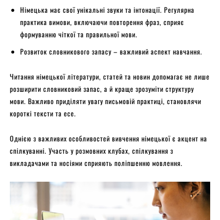
Німецька має свої унікальні звуки та інтонації. Регулярна
практика вимови, включаючи повторення фраз, сприяє
формуванню чіткої та правильної мови.
Розвиток словникового запасу – важливий аспект навчання.
Читання німецької літератури, статей та новин допомагає не лише
розширити словниковий запас, а й краще зрозуміти структуру
мови. Важливо приділяти увагу письмовій практиці, становлячи
короткі тексти та есе.
Однією з важливих особливостей вивчення німецької є акцент на
спілкуванні. Участь у розмовних клубах, спілкування з
викладачами та носіями сприяють поліпшенню мовлення.