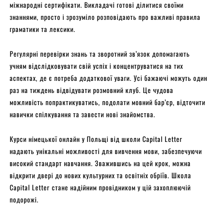
міжнародні сертифікати. Викладачі готові ділитися своїми
знаннями, просто і зрозуміло розповідають про важливі правила
граматики та лексики.
Регулярні перевірки знань та зворотний зв’язок допомагають
учням відслідковувати свій успіх і концентруватися на тих
аспектах, де є потреба додаткової уваги. Усі бажаючі можуть один
раз на тиждень відвідувати розмовний клуб. Це чудова
можливість попрактикуватись, подолати мовний бар’єр, відточити
навички спілкування та завести нові знайомства.
Курси німецької онлайн у Польщі від школи Capital Letter
надають унікальні можливості для вивчення мови, забезпечуючи
високий стандарт навчання. Зважившись на цей крок, можна
відкрити двері до нових культурних та освітніх обріїв. Школа
Capital Letter стане надійним провідником у цій захоплюючій
подорожі.