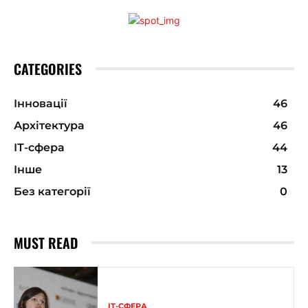
CATEGORIES
Інновації
46
Архітектура
46
ІТ-сфера
44
Інше
13
Без категорії
0
MUST READ
ІТ-СФЕРА