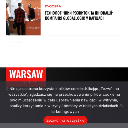
ІТ-СФЕРА
ТЕХНОЛОГІЧНИЙ РОЗВИТОК ТА ІННОВАЦІЇ:
КОМПАНІЯ GLOBALLOGIC У ВАРШАВІ
WARSAW
———→ FUTURE
Niniejsza strona korzysta z plików cookie. Klikając „Zezwól na
© Усі права захищено. Цитування — з активним посиланням.
wszystkie”, zgadzasz się na przechowywanie plików cookie na
swoim urządzeniu w celu usprawnienia nawigacji w witrynie,
analizy korzystania z witryny i pomocy w naszych działaniach
АВТОРИ
РЕКЛАМА НА САЙТІ
marketingowych
Zezwól na wszystkie
.
.
.