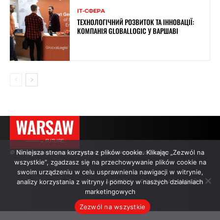
ІТ-СФЕРА
ТЕХНОЛОГІЧНИЙ РОЗВИТОК ТА ІННОВАЦІЇ:
КОМПАНІЯ GLOBALLOGIC У ВАРШАВІ
WARSAW
———→ FUTURE
Niniejsza strona korzysta z plików cookie. Klikając „Zezwól na
© Усі права захищено. Цитування — з активним посиланням.
wszystkie”, zgadzasz się na przechowywanie plików cookie na
swoim urządzeniu w celu usprawnienia nawigacji w witrynie,
analizy korzystania z witryny i pomocy w naszych działaniach
АВТОРИ
РЕКЛАМА НА САЙТІ
marketingowych
Zezwól na wszystkie
.
.
.