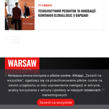
ІТ-СФЕРА
ТЕХНОЛОГІЧНИЙ РОЗВИТОК ТА ІННОВАЦІЇ:
КОМПАНІЯ GLOBALLOGIC У ВАРШАВІ
WARSAW
———→ FUTURE
Niniejsza strona korzysta z plików cookie. Klikając „Zezwól na
© Усі права захищено. Цитування — з активним посиланням.
wszystkie”, zgadzasz się na przechowywanie plików cookie na
swoim urządzeniu w celu usprawnienia nawigacji w witrynie,
analizy korzystania z witryny i pomocy w naszych działaniach
АВТОРИ
РЕКЛАМА НА САЙТІ
marketingowych
Zezwól na wszystkie
.
.
.