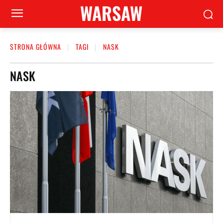
WARSAW
STRONA GŁÓWNA
TAGI
NASK
NASK