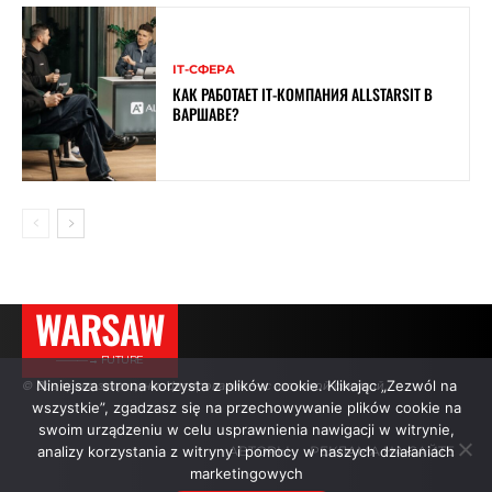
ІТ-СФЕРА
КАК РАБОТАЕТ IT-КОМПАНИЯ ALLSTARSIT В
ВАРШАВЕ?
WARSAW
———→ FUTURE
Niniejsza strona korzysta z plików cookie. Klikając „Zezwól na
© Все права защищены. Цитирование — с активной ссылкой.
wszystkie”, zgadzasz się na przechowywanie plików cookie na
swoim urządzeniu w celu usprawnienia nawigacji w witrynie,
analizy korzystania z witryny i pomocy w naszych działaniach
АВТОРЫ
РЕКЛАМА НА САЙТЕ
marketingowych