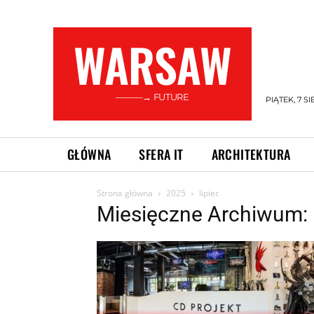
WARSAW
———→ FUTURE
PIĄTEK, 7 SI
GŁÓWNA
SFERA IT
ARCHITEKTURA
Strona główna
2025
lipiec
Miesięczne Archiwum: 