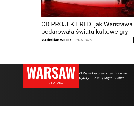
CD PROJEKT RED: jak Warszawa
podarowała światu kultowe gry
Maximilian Weber
-
24.07.2025
WARSAW
© Wszelkie prawa zastrzeżone.
Cytaty — z aktywnym linkiem.
———→ FUTURE
.
.
.