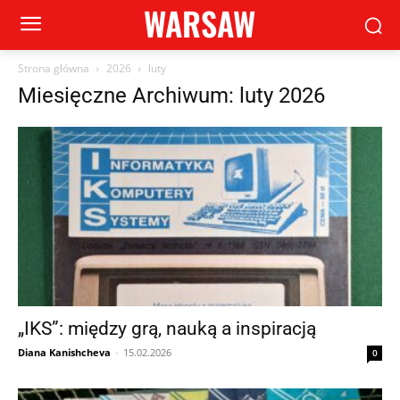
WARSAW
Strona główna
2026
luty
Miesięczne Archiwum: luty 2026
„IKS”: między grą, nauką a inspiracją
Diana Kanishcheva
-
15.02.2026
0