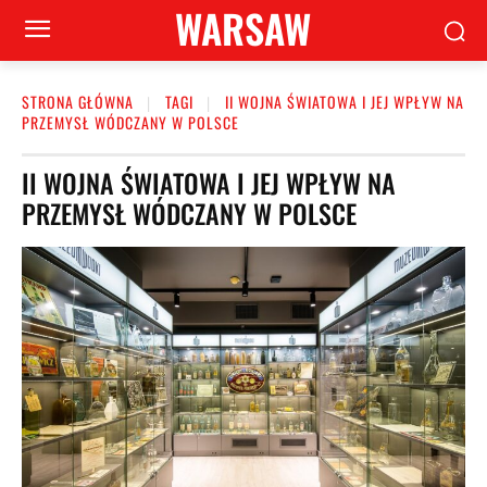
WARSAW
STRONA GŁÓWNA
TAGI
II WOJNA ŚWIATOWA I JEJ WPŁYW NA
PRZEMYSŁ WÓDCZANY W POLSCE
II WOJNA ŚWIATOWA I JEJ WPŁYW NA
PRZEMYSŁ WÓDCZANY W POLSCE