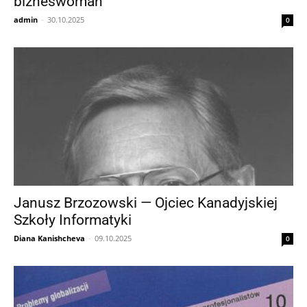
bizneswoman
admin
-
30.10.2025
0
Janusz Brzozowski — Ojciec Kanadyjskiej
Szkoły Informatyki
Diana Kanishcheva
-
09.10.2025
0