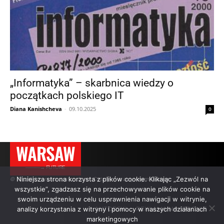
„Informatyka” – skarbnica wiedzy o
początkach polskiego IT
Diana Kanishcheva
-
09.10.2025
0
WARSAW
———→ FUTURE
Niniejsza strona korzysta z plików cookie. Klikając „Zezwól na
© Wszelkie prawa zastrzeżone. Cytaty — z aktywnym linkiem.
wszystkie”, zgadzasz się na przechowywanie plików cookie na
swoim urządzeniu w celu usprawnienia nawigacji w witrynie,
analizy korzystania z witryny i pomocy w naszych działaniach
AUTORSKI
REKLAMA NA STRONIE
marketingowych