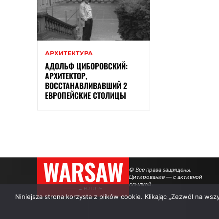
АРХИТЕКТУРА
АДОЛЬФ ЦИБОРОВСКИЙ:
АРХИТЕКТОР,
ВОССТАНАВЛИВАВШИЙ 2
ЕВРОПЕЙСКИЕ СТОЛИЦЫ
WARSAW
© Все права защищены.
Цитирование — с активной
ссылкой.
———→ FUTURE
Niniejsza strona korzysta z plików cookie. Klikając „Zezwól na ws