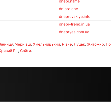
dnepr.name
dnipro.one
dneprovskiye.info
dnepr-trend.in.ua
dnepryes.com.ua
Вінниця
,
Чернівці
,
Хмельницький
,
Рівне
,
Луцьк
,
Житомир
,
По
Кривий Ріг
,
Сайти
.