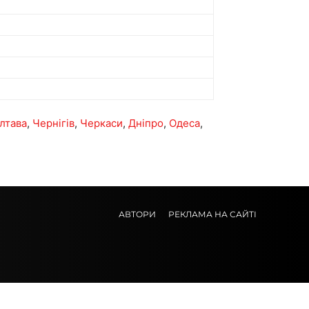
лтава
,
Чернігів
,
Черкаси
,
Дніпро
,
Одеса
,
АВТОРИ
РЕКЛАМА НА САЙТІ