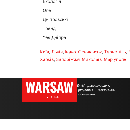
Екологія
One
Дніпровські
Тренд
Yes Дніпра
Київ
,
Львів
,
Івано-Франківськ
,
Тернопіль
,
Харків
,
Запоріжжя
,
Миколаїв
,
Маріуполь
,
WARSAW
© Усі права захищено.
Цитування — з активним
посиланням.
———→ FUTURE
.
.
.