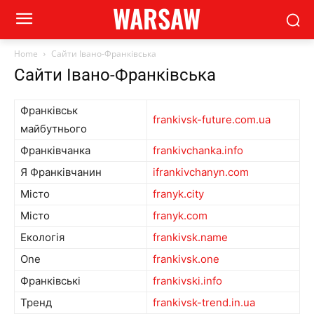
WARSAW
Home
Сайти Івано-Франківська
Сайти Івано-Франківська
Франківськ
frankivsk-future.com.ua
майбутнього
Франківчанка
frankivchanka.info
Я Франківчанин
ifrankivchanyn.com
Місто
franyk.city
Місто
franyk.com
Екологія
frankivsk.name
One
frankivsk.one
Франківські
frankivski.info
Тренд
frankivsk-trend.in.ua