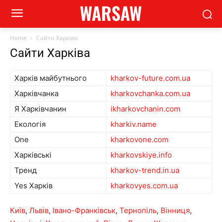
WARSAW
Home
Сайти Харківа
Сайти Харківа
Харків майбутнього
kharkov-future.com.ua
Харківчанка
kharkovchanka.com.ua
Я Харківчанин
ikharkovchanin.com
Екологія
kharkiv.name
One
kharkovone.com
Харківські
kharkovskiye.info
Тренд
kharkov-trend.in.ua
Yes Харків
kharkovyes.com.ua
Київ
,
Львів
,
Івано-Франківськ
,
Тернопіль
,
Вінниця
,