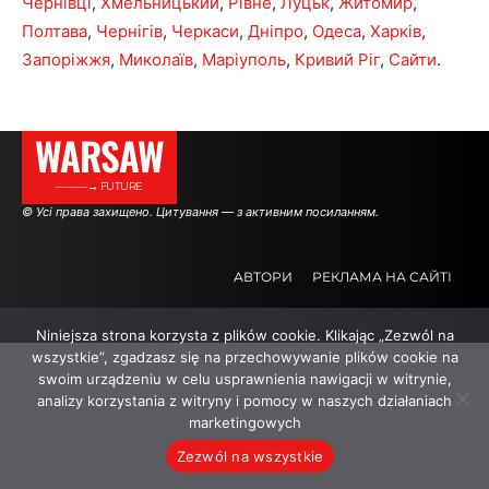
Чернівці
,
Хмельницький
,
Рівне
,
Луцьк
,
Житомир
,
Полтава
,
Чернігів
,
Черкаси
,
Дніпро
,
Одеса
,
Харків
,
Запоріжжя
,
Миколаїв
,
Маріуполь
,
Кривий Ріг
,
Сайти
.
WARSAW
———→ FUTURE
© Усі права захищено. Цитування — з активним посиланням.
АВТОРИ
РЕКЛАМА НА САЙТІ
Niniejsza strona korzysta z plików cookie. Klikając „Zezwól na
.
.
.
wszystkie”, zgadzasz się na przechowywanie plików cookie na
swoim urządzeniu w celu usprawnienia nawigacji w witrynie,
analizy korzystania z witryny i pomocy w naszych działaniach
marketingowych
Zezwól na wszystkie