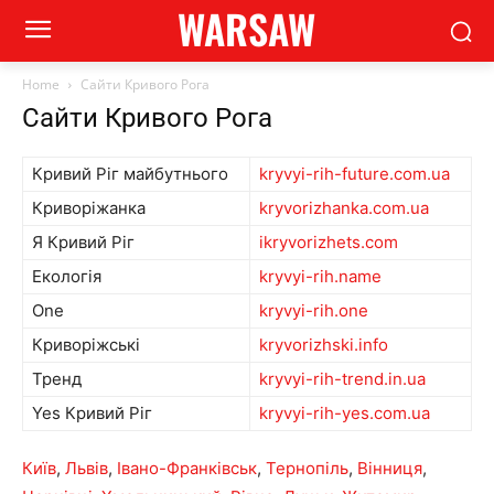
WARSAW
Home
Сайти Кривого Рога
Сайти Кривого Рога
Кривий Ріг майбутнього
kryvyi-rih-future.com.ua
Криворіжанка
kryvorizhanka.com.ua
Я Кривий Ріг
ikryvorizhets.com
Екологія
kryvyi-rih.name
One
kryvyi-rih.one
Криворіжські
kryvorizhski.info
Тренд
kryvyi-rih-trend.in.ua
Yes Кривий Ріг
kryvyi-rih-yes.com.ua
Київ
,
Львів
,
Івано-Франківськ
,
Тернопіль
,
Вінниця
,