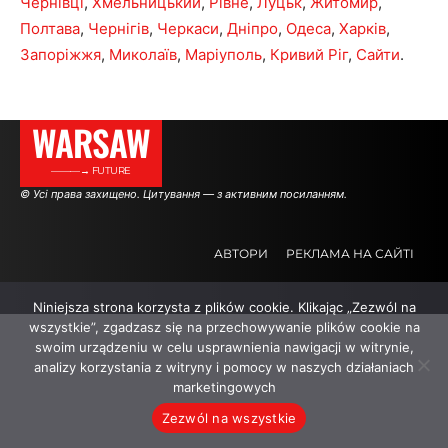
Чернівці
,
Хмельницький
,
Рівне
,
Луцьк
,
Житомир
,
Полтава
,
Чернігів
,
Черкаси
,
Дніпро
,
Одеса
,
Харків
,
Запоріжжя
,
Миколаїв
,
Маріуполь
,
Кривий Ріг
,
Сайти
.
WARSAW
———→ FUTURE
© Усі права захищено. Цитування — з активним посиланням.
АВТОРИ
РЕКЛАМА НА САЙТІ
Niniejsza strona korzysta z plików cookie. Klikając „Zezwól na
.
.
.
wszystkie”, zgadzasz się na przechowywanie plików cookie na
swoim urządzeniu w celu usprawnienia nawigacji w witrynie,
analizy korzystania z witryny i pomocy w naszych działaniach
marketingowych
Zezwól na wszystkie