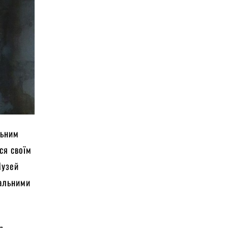
льним
ся своїм
Музей
кальними
я