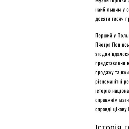
найбільшим у с
десяти тисяч п
Перший у Польщ
Пйотра Попінсь
згодом вдалося
представлено н
продажу та вжи
різноманітні р
історію націон
справжнім магн
справді цікаву 
Історія 