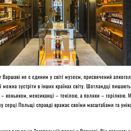
у Варшаві не є єдиним у світі музеєм, присвячений алкого
і можна зустріти в інших країнах світу. Шотландці пишають
и – коньяком, мексиканці – текілою, а поляки – горілкою. 
му серці Польщі справді вражає своїми масштабами та уні
знаходиться на Театральній площі у Варшаві. Він вважаєтьс