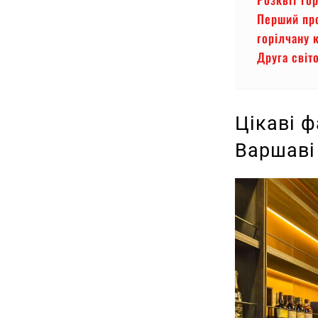
Перший про
горілчану 
Друга світ
Цікаві ф
Варшав