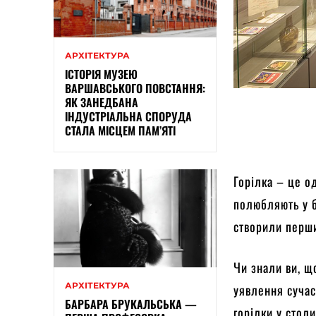
АРХІТЕКТУРА
ІСТОРІЯ МУЗЕЮ
ВАРШАВСЬКОГО ПОВСТАННЯ:
ЯК ЗАНЕДБАНА
ІНДУСТРІАЛЬНА СПОРУДА
СТАЛА МІСЦЕМ ПАМ’ЯТІ
Горілка – це о
полюбляють у б
створили перши
Чи знали ви, щ
АРХІТЕКТУРА
уявлення сучас
БАРБАРА БРУКАЛЬСЬКА —
горілки у стол