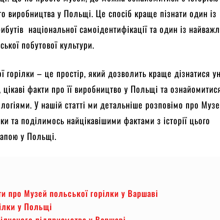
го виробництва у Польщі. Це спосіб краще пізнати один із
рибутів національної самоідентифікації та один із найваж
ської побутової культури.
ї горілки – це простір, який дозволить краще дізнатися у
, цікаві факти про її виробництво у Польщі та ознайомитис
ологіями. У нашій статті ми детальніше розповімо про Муз
лки та поділимось найцікавішими фактами з історії цього
апою у Польщі.
ти про Музей польської горілки у Варшаві
рілки у Польщі
рілчаного підприємства у Варшаві