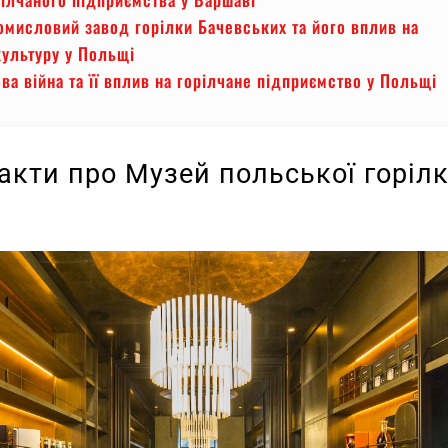
мисловий завод горілки Бачевських та його вплив на
культуру у Польщі
ова війна та її вплив на горілчане підприємство у Польщі
акти про Музей польської горілк
і