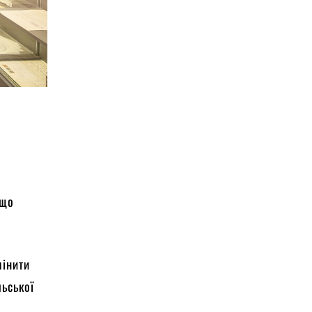
 що
мінити
льської