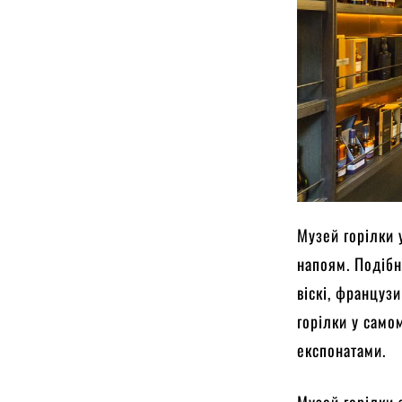
Музей горілки 
напоям. Подібн
віскі, француз
горілки у само
експонатами.
Музей горілки 