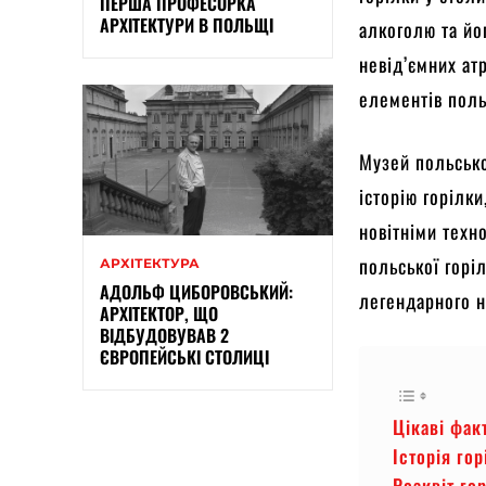
ПЕРША ПРОФЕСОРКА
АРХІТЕКТУРИ В ПОЛЬЩІ
алкоголю та йо
невід’ємних ат
елементів поль
Музей польсько
історію горілки
новітніми техн
польської горі
АРХІТЕКТУРА
АДОЛЬФ ЦИБОРОВСЬКИЙ:
легендарного н
АРХІТЕКТОР, ЩО
ВІДБУДОВУВАВ 2
ЄВРОПЕЙСЬКІ СТОЛИЦІ
Цікаві фак
Історія го
Розквіт го