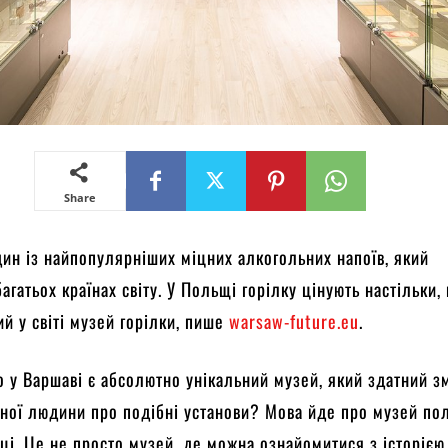
Share
дин із найпопулярніших міцних алкогольних напоїв, який
агатьох країнах світу. У Польщі горілку цінують настільки,
й у світі музей горілки, пише
warsaw-future.eu
.
о у Варшаві є абсолютно унікальний музей, який здатний з
ної людини про подібні установи? Мова йде про музей по
иці. Це не просто музей, де можна ознайомитися з історією