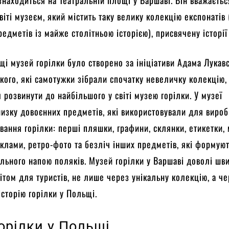
віті музеєм, який містить таку велику колекцію експонатів
редметів із майже столітньою історією), присвячену історії
і музей горілки було створено за ініціативи Адама Лукавс
кого, які самотужки зібрали спочатку невеличку колекцію,
 розвинути до найбільшого у світі музею горілки. У музеї
изку довоєнних предметів, які використовували для вироб
вання горілки: перші пляшки, графини, склянки, етикетки,
еклами, ретро-фото та безліч інших предметів, які формую
ального напою поляків. Музей горілки у Варшаві доволі шв
ітом для туристів, не лише через унікальну колекцію, а ч
історію горілки у Польщі.
горілки у Польщі