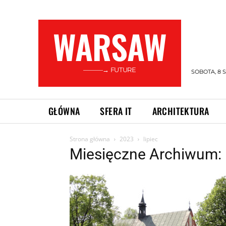
WARSAW
———→ FUTURE
SOBOTA, 8 S
GŁÓWNA
SFERA IT
ARCHITEKTURA
Strona główna
2023
lipiec
Miesięczne Archiwum: 