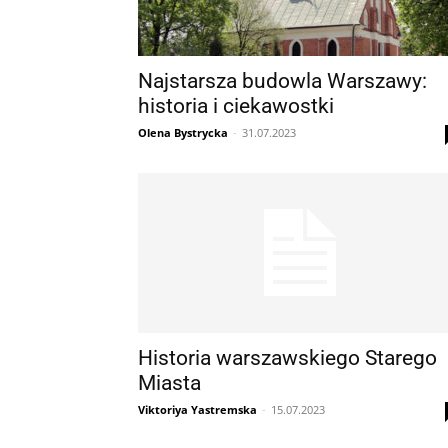
Najstarsza budowla Warszawy:
historia i ciekawostki
Olena Bystrycka
-
31.07.2023
Historia warszawskiego Starego
Miasta
Viktoriya Yastremska
-
15.07.2023