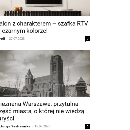
alon z charakterem – szafka RTV
 czarnym kolorze!
roif
-
27.07.2023
0
ieznana Warszawa: przytulna
zęść miasta, o której nie wiedzą
uryści
ktoriya Yastremska
-
15.07.2023
0