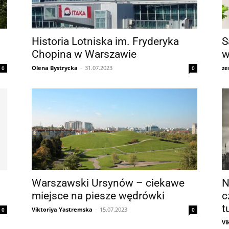
Historia Lotniska im. Fryderyka
S
Chopina w Warszawie
w
Olena Bystrycka
-
31.07.2023
ze
0
0
Warszawski Ursynów – ciekawe
N
miejsce na piesze wędrówki
c
t
Viktoriya Yastremska
-
15.07.2023
0
0
Vi