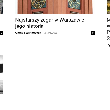
i
Najstarszy zegar w Warszawie i
M
jego historia
W
P
Olena Stashkevych
-
31.08.2023
0
0
S
Ir