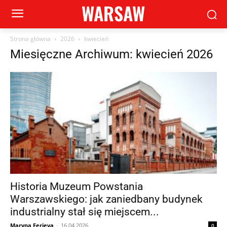
WARSAW
Strona główna
2026
kwiecień
Miesięczne Archiwum: kwiecień 2026
Historia Muzeum Powstania
Warszawskiego: jak zaniedbany budynek
industrialny stał się miejscem...
Maryna Ferieva
-
16.04.2026
0