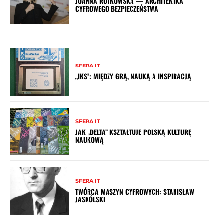
JOANNA RUTKOWSKA — ARCHITEKTKA
CYFROWEGO BEZPIECZEŃSTWA
SFERA IT
„IKS”: MIĘDZY GRĄ, NAUKĄ A INSPIRACJĄ
SFERA IT
JAK „DELTA” KSZTAŁTUJE POLSKĄ KULTURĘ
NAUKOWĄ
SFERA IT
TWÓRCA MASZYN CYFROWYCH: STANISŁAW
JASKÓLSKI