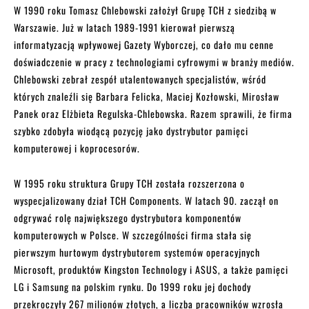
W 1990 roku Tomasz Chlebowski założył Grupę TCH z siedzibą w
Warszawie. Już w latach 1989-1991 kierował pierwszą
informatyzacją wpływowej Gazety Wyborczej, co dało mu cenne
doświadczenie w pracy z technologiami cyfrowymi w branży mediów.
Chlebowski zebrał zespół utalentowanych specjalistów, wśród
których znaleźli się Barbara Felicka, Maciej Kozłowski, Mirosław
Panek oraz Elżbieta Regulska-Chlebowska. Razem sprawili, że firma
szybko zdobyła wiodącą pozycję jako dystrybutor pamięci
komputerowej i koprocesorów.
W 1995 roku struktura Grupy TCH została rozszerzona o
wyspecjalizowany dział TCH Components. W latach 90. zaczął on
odgrywać rolę największego dystrybutora komponentów
komputerowych w Polsce. W szczególności firma stała się
pierwszym hurtowym dystrybutorem systemów operacyjnych
Microsoft, produktów Kingston Technology i ASUS, a także pamięci
LG i Samsung na polskim rynku. Do 1999 roku jej dochody
przekroczyły 267 milionów złotych, a liczba pracowników wzrosła