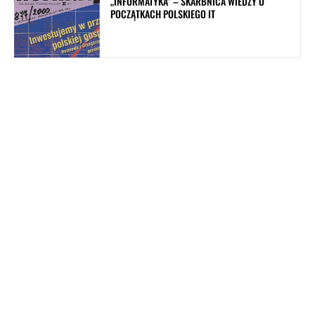
„INFORMATYKA” – SKARBNICA WIEDZY O
POCZĄTKACH POLSKIEGO IT