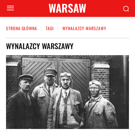
WARSAW
STRONA GŁÓWNA
TAGI
WYNALAZCY WARSZAWY
WYNALAZCY WARSZAWY