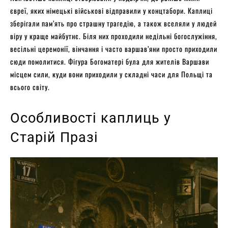
євреї, яких німецькі військові відправили у концтабори. Каплиці
зберігали пам’ять про страшну трагедію, а також вселяли у людей
віру у краще майбутнє. Біля них проходили недільні богослужіння,
весільні церемонії, вінчання і часто варшав’яни просто приходили
сюди помолитися. Фігура Богоматері була для жителів Варшави
місцем сили, куди вони приходили у складні часи для Польщі та
всього світу.
Особливості каплиць у
Старій Празі