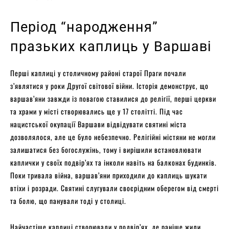
Період “народження”
празьких каплиць у Варшаві
Перші каплиці у столичному районі старої Праги почали
з’являтися у роки Другої світової війни. Історія демонструє, що
варшав’яни завжди із повагою ставилися до релігії, перші церкви
та храми у місті створювались ще у 17 столітті. Під час
нацистської окупації Варшави відвідувати святині міста
дозволялося, але це було небезпечно. Релігійні містяни не могли
залишатися без богослужінь, тому і вирішили встановлювати
каплички у своїх подвір’ях та інколи навіть на балконах будинків.
Поки тривала війна, варшав’яни приходили до каплиць шукати
втіхи і розради. Святині слугували своєрідним оберегом від смерті
та болю, що панували тоді у столиці.
Найчастіше каплиці створювали у подвір’ях, де раніше жили