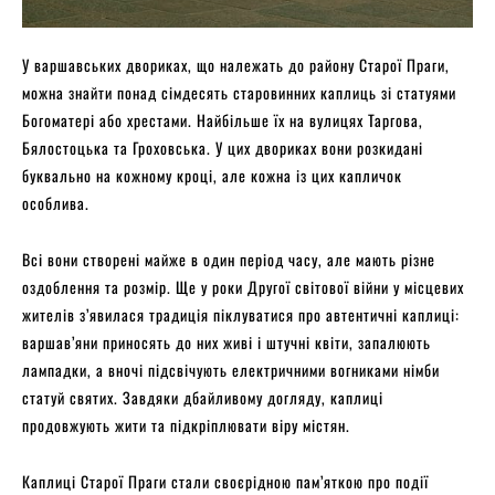
У варшавських двориках, що належать до району Старої Праги,
можна знайти понад сімдесять старовинних каплиць зі статуями
Богоматері або хрестами. Найбільше їх на вулицях Таргова,
Бялостоцька та Гроховська. У цих двориках вони розкидані
буквально на кожному кроці, але кожна із цих капличок
особлива.
Всі вони створені майже в один період часу, але мають різне
оздоблення та розмір. Ще у роки Другої світової війни у місцевих
жителів з’явилася традиція піклуватися про автентичні каплиці:
варшав’яни приносять до них живі і штучні квіти, запалюють
лампадки, а вночі підсвічують електричними вогниками німби
статуй святих. Завдяки дбайливому догляду, каплиці
продовжують жити та підкріплювати віру містян.
Каплиці Старої Праги стали своєрідною пам’яткою про події