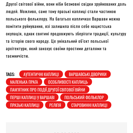
Другої світової війни, вони ніби безмовні свідки зруйнованих доль
людей. Можливо, саме тому празькі каплиці стали частиною
польського фольклору. На багатьох капличках Варшави можна
помітити руйнування, язі залишила після себе нацистська
окупація, однак святині продовжують зберігати традиції, культуру
та історію свого народу. Це унікальний об’єкт польської
архітектури, який закохує своїми простими деталями та
таємничістю.
TAGS:
АУТЕНТИЧНІ КАПЛИЦІ
ВАРШАВСЬКІ ДВОРИКИ
МАЛЕНЬКА ПРАГА
ОСОБЛИВОСТІ КАПЛИЦЬ
ПАМ'ЯТНИК ПРО ПОДІЇ ДРУГОЇ СВІТОВОЇ ВІЙНИ
ПЕРШІ КАПЛИЦІ У ВАРШАВІ
ПОЛЬСЬКИЙ ФОЛЬКЛОР
ПРАЗЬКІ КАПЛИЦІ
РЕЛІГІЯ
СТАРОВИННІ КАПЛИЦІ