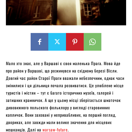
Мало хто знає, але у Варшаві є своя маленька Прага. Мова йде
про район у Варшаві, що розкинувся на східному березі Вісли.
Довгий час район Старої Праги вважали небезпечним, однак часи
змінилися і ця дільниця почала розвиватися. Це улюблене місце
туристів і містян – тут є багато історичних музеїв, галерей і
затишних крамничок. А ще у цьому місці зберігається шматочок
дивовижного польского фольклору у вигляді старовинних
капличок. Вони заховані у непривабливих, на перший погляд,
двориках, але завжди мали велике значення для місцевих
мешканців. Далі на
warsaw-future
.