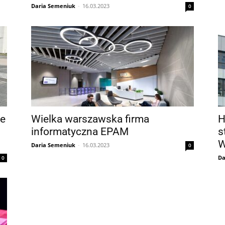
Daria Semeniuk
-
16.03.2023
0
ne
Wielka warszawska firma
H
informatyczna EPAM
s
W
Daria Semeniuk
-
16.03.2023
0
Da
0