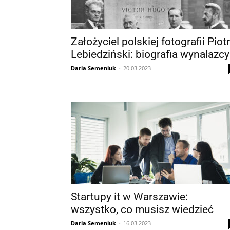
Założyciel polskiej fotografii Piotr
Lebiedziński: biografia wynalazcy
Daria Semeniuk
-
20.03.2023
Startupy it w Warszawie:
wszystko, co musisz wiedzieć
Daria Semeniuk
-
16.03.2023