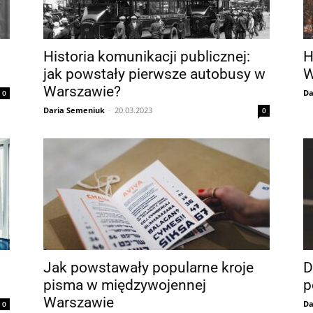
Historia komunikacji publicznej:
H
jak powstały pierwsze autobusy w
W
Warszawie?
Da
0
Daria Semeniuk
-
20.03.2023
0
Jak powstawały popularne kroje
D
pisma w międzywojennej
p
Warszawie
Da
0