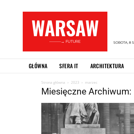
WARSAW
———→ FUTURE
SOBOTA, 8 S
GŁÓWNA
SFERA IT
ARCHITEKTURA
Strona główna
2023
marzec
Miesięczne Archiwum: