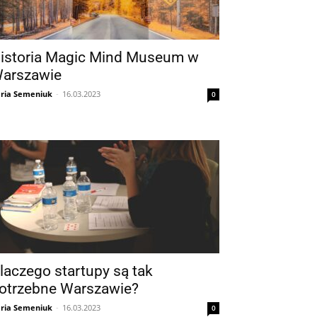
istoria Magic Mind Museum w
arszawie
ria Semeniuk
-
16.03.2023
0
laczego startupy są tak
otrzebne Warszawie?
ria Semeniuk
-
16.03.2023
0