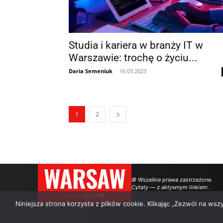
Studia i kariera w branży IT w
Warszawie: trochę o życiu...
Daria Semeniuk
-
16.03.2023
1
2
WARSAW
© Wszelkie prawa zastrzeżone.
Cytaty — z aktywnym linkiem.
———→ FUTURE
Niniejsza strona korzysta z plików cookie. Klikając „Zezwól na ws