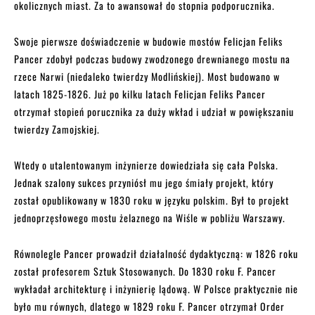
okolicznych miast. Za to awansował do stopnia podporucznika.
Swoje pierwsze doświadczenie w budowie mostów Felicjan Feliks
Pancer zdobył podczas budowy zwodzonego drewnianego mostu na
rzece Narwi (niedaleko twierdzy Modlińskiej). Most budowano w
latach 1825-1826. Już po kilku latach Felicjan Feliks Pancer
otrzymał stopień porucznika za duży wkład i udział w powiększaniu
twierdzy Zamojskiej.
Wtedy o utalentowanym inżynierze dowiedziała się cała Polska.
Jednak szalony sukces przyniósł mu jego śmiały projekt, który
został opublikowany w 1830 roku w języku polskim. Był to projekt
jednoprzęsłowego mostu żelaznego na Wiśle w pobliżu Warszawy.
Równolegle Pancer prowadził działalność dydaktyczną: w 1826 roku
został profesorem Sztuk Stosowanych. Do 1830 roku F. Pancer
wykładał architekturę i inżynierię lądową. W Polsce praktycznie nie
było mu równych, dlatego w 1829 roku F. Pancer otrzymał Order