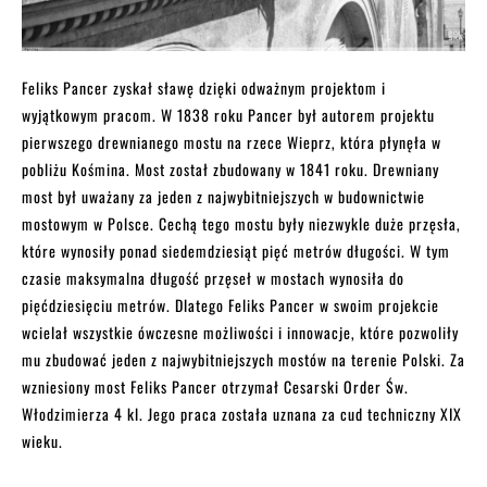
Feliks Pancer zyskał sławę dzięki odważnym projektom i
wyjątkowym pracom. W 1838 roku Pancer był autorem projektu
pierwszego drewnianego mostu na rzece Wieprz, która płynęła w
pobliżu Kośmina. Most został zbudowany w 1841 roku. Drewniany
most był uważany za jeden z najwybitniejszych w budownictwie
mostowym w Polsce. Cechą tego mostu były niezwykle duże przęsła,
które wynosiły ponad siedemdziesiąt pięć metrów długości. W tym
czasie maksymalna długość przęseł w mostach wynosiła do
pięćdziesięciu metrów. Dlatego Feliks Pancer w swoim projekcie
wcielał wszystkie ówczesne możliwości i innowacje, które pozwoliły
mu zbudować jeden z najwybitniejszych mostów na terenie Polski. Za
wzniesiony most Feliks Pancer otrzymał Cesarski Order Św.
Włodzimierza 4 kl. Jego praca została uznana za cud techniczny XIX
wieku.