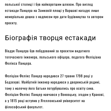
польської столиці і був найкоротшим шляхом. Про вигляд
естакади Панцера на Замковій площі у Варшаві нагадує лише
меморіальна дошка з надписом про дати будівництва та автором
проєкту.
Біографія творця естакади
Віадук Панцера був побудований за проєктом видатного
тогочасного інженера, польського офіцера, педагога Феліціана
Фелікса Панцера.
Феліціан Фелікс Панцер народився 27 травня 1798 році у
Бодзехуві. Майбутній інженер народився у дворянській родині,
тому з малечку його батьки потурбувались про освіту сина.
Феліціан Фелікс Панцер навчався у Вонхоцьку, згодом у Кракові,
а у 1815 році вступив у Ягеллонський університет на
філософський факультет.