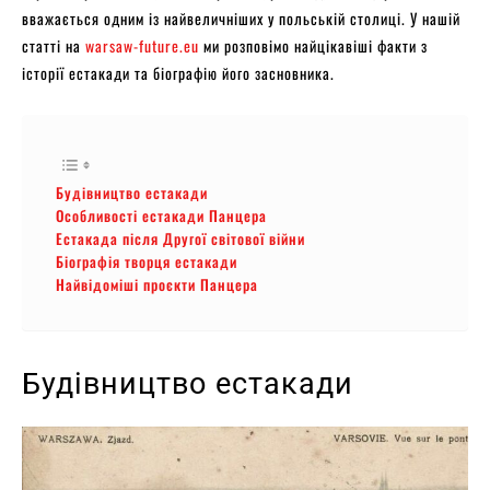
вважається одним із найвеличніших у польській столиці. У нашій
статті на
warsaw-future.eu
ми розповімо найцікавіші факти з
історії естакади та біографію його засновника.
Будівництво естакади
Особливості естакади Панцера
Естакада після Другої світової війни
Біографія творця естакади
Найвідоміші проєкти Панцера
Будівництво естакади