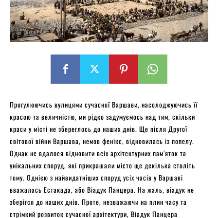
Прогулюючись вулицями сучасної Варшави, насолоджуючись її
красою та величністю, ми рідко задумуємось над тим, скільки
краси у місті не збереглось до наших днів. Ще після Другої
світової війни Варшава, немов фенікс, відновилась із попелу.
Однак не вдалося відновити всіх архітектурних пам’яток та
унікальних споруд, які прикрашали місто ще декілька століть
тому. Однією з найвидатніших споруд усіх часів у Варшаві
вважалась Естакада, або Віадук Панцера. На жаль, віадук не
зберігся до наших днів. Проте, незважаючи на плин часу та
стрімкий розвиток сучасної архітектури, Віадук Панцера