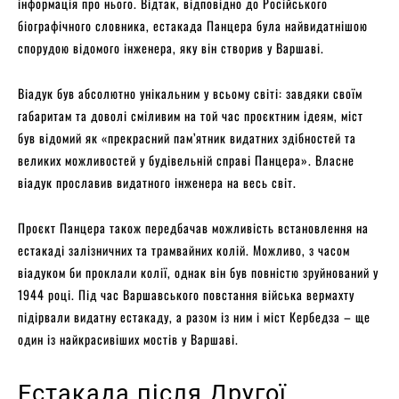
інформація про нього. Відтак, відповідно до Російського
біографічного словника, естакада Панцера була найвидатнішою
спорудою відомого інженера, яку він створив у Варшаві.
Віадук був абсолютно унікальним у всьому світі: завдяки своїм
габаритам та доволі сміливим на той час проєктним ідеям, міст
був відомий як «прекрасний пам’ятник видатних здібностей та
великих можливостей у будівельній справі Панцера». Власне
віадук прославив видатного інженера на весь світ.
Проєкт Панцера також передбачав можливість встановлення на
естакаді залізничних та трамвайних колій. Можливо, з часом
віадуком би проклали колії, однак він був повністю зруйнований у
1944 році. Під час Варшавського повстання війська вермахту
підірвали видатну естакаду, а разом із ним і міст Кербедза – ще
один із найкрасивіших мостів у Варшаві.
Естакада після Другої