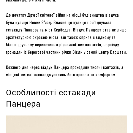
До початку Другої світової війни на місці будівництва віадука
була вулиця Новий З‘язд. Власне ця вулиця і об’єднувала
естакаду Панцера та міст Кербедза. Віадук Панцера став не лише
архітектурною окрасою міста: він також сприяв швидкому та
більш зручному перевезенню різноманітних вантажів, переїзду
громадян із берегової частини річки Вісли у самий центр Варшави.
Кожного дня через віадук Панцера проходили тисячі вантажів, а
місцеві жителі насолоджувались його красою та комфортом.
Особливості естакади
Панцера