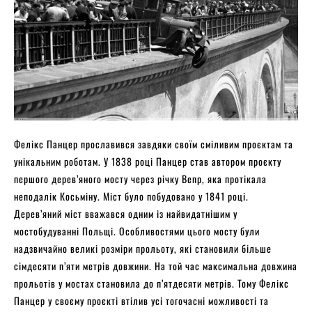
Фелікс Панцер прославився завдяки своїм сміливим проєктам та
унікальним роботам. У 1838 році Панцер став автором проєкту
першого дерев’яного мосту через річку Вепр, яка протікала
неподалік Косьміну. Міст було побудовано у 1841 році.
Дерев’яний міст вважався одним із найвидатнішим у
мостобудуванні Польщі. Особливостями цього мосту були
надзвичайно великі розміри прольоту, які становили більше
сімдесяти п’яти метрів довжини. На той час максимальна довжина
прольотів у мостах становила до п’ятдесяти метрів. Тому Фелікс
Панцер у своєму проєкті втілив усі тогочасні можливості та