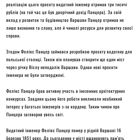
реалізацію цього проєкту видатний інженер отримав три тисячі
рублів (на той час це був дворічний дохід Панцера). За свій
вклад у розвиток та будівництво Варшави Панцер отримав не
лише визнання та славу, але й чималі ресурси для розвитку своєї
справи.
Згодом Фелікс Панцер займався розробкою проєкту водогону для
польської столиці. Також він планував створити ще один міст
через річку Віслу неподалік Варшави. Однак нові проєкти
інженера не були затверджені.
Фелікс Панцер брав активну участь в іноземних архітектурних
конкурсах. Завдяки цьому його роботи викликали неабиякий
інтерес у багатьох інженерів з-за кордону. Таким чином про
Панцера заговорив увесь світ.
Видатний інженер Фелікс Панцер помер у рідній Варшаві 16
березня 1851 року. До сьогодення у місті вшановують пам’ять