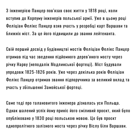
З інженерією Панцер пов’язав своє життя у 1818 році, коли
вступив до Корпуму інженерів польської армії. Уже в цьому році
Феліціан Фелікс Панцер взяв участь у розробці карт Варшави та
ближніх міст. За це його підвищили до звання лейтенанта.
Свій перший досвід у будівництві мостів Феліціан Фелікс Панцер
отримав під час зведення підйомного дерев’яного мосту через
річку Нарву (неподалік Модлинської фортеці). Міст будували
упродовж 1825-1826 років. Уже через декілька років Феліціан
Фелікс Панцер отримав звання підпоручника за великий вклад та
участь у збільшенні Замойської фортеці.
Саме тоді про талановитого інженера дізналась уся Польща.
Однак шалений успіх йому приніс його сміливий проєкт, який було
опубліковано у 1830 році польською мовою. Це був проєкт
однопролітного залізного моста через річку Віслу біля Варшави.