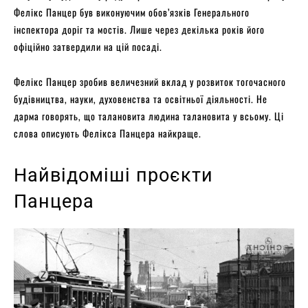
Фелікс Панцер був виконуючим обов’язків Генерального
інспектора доріг та мостів. Лише через декілька років його
офіційно затвердили на цій посаді.
Фелікс Панцер зробив величезний вклад у розвиток тогочасного
будівництва, науки, духовенства та освітньої діяльності. Не
дарма говорять, що талановита людина талановита у всьому. Ці
слова описують Фелікса Панцера найкраще.
Найвідоміші проєкти
Панцера