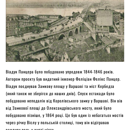
Віадук Панцера було побудовано упродовж 1844-1846 років.
Автором проєкту був видатний інженер Феліціан Фелікс Панцер.
Віадук поєднував Замкову площу у Варшаві та міст Кербедза
(який також не зберігся до наших днів). Спуск естакади було
побудовано неподалік від Королівського замку у Варшаві. Він вів
від Замкової площі до Олександрівського мосту, який було
побудовано пізніше, у 1864 році. Це був один із небагатьох мостів
через річку Віслу у польській столиці, тому він відігравав
важливу роль у житті міста.