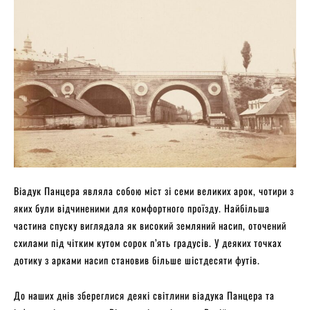
Віадук Панцера являла собою міст зі семи великих арок, чотири з
яких були відчиненими для комфортного проїзду. Найбільша
частина спуску виглядала як високий земляний насип, оточений
схилами під чітким кутом сорок п’ять градусів. У деяких точках
дотику з арками насип становив більше шістдесяти футів.
До наших днів збереглися деякі світлини віадука Панцера та