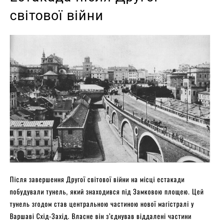
світової війни
Після завершення Другої світової війни на місці естакади
побудували тунель, який знаходився під Замковою площею. Цей
тунель згодом став центральною частиною нової магістралі у
Варшаві Схід-Захід. Власне він з’єднував віддалені частини