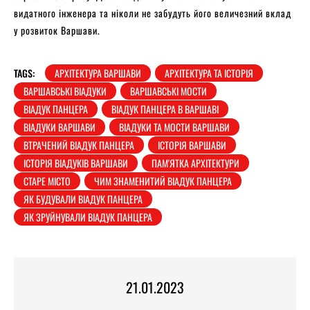
видатного інженера та ніколи не забудуть його величезний вклад
у розвиток Варшави.
TAGS:
АРХІТЕКТУРА ВАРШАВИ
АРХІТЕКТУРА ТА ІСТОРІЯ
ВАРШАВСЬКІ ВІАДУКИ
ВАРШАВСЬКІ МОСТИ
ВІАДУК ПАНЦЕРА
ВІАДУК ПАНЦЕРА В ВАРШАВІ
ВІАДУКИ ВАРШАВИ
ВІАДУКИ ТА МОСТИ ВАРШАВИ
ВТРАЧЕНИЙ ВІАДУК ПАНЦЕРА
ІСТОРІЯ ВАРШАВИ
ІСТОРІЯ ВІАДУКІВ ВАРШАВИ
ПАМ'ЯТКА АРХІТЕКТУРИ
СТАРЕ МІСТО
ЧИМ ЗНАМЕНИТИЙ ВІАДУК ПАНЦЕРА
ЯК БУДУВАЛИ ВІАДУК ПАНЦЕРА
ЯК ЗРУЙНУВАЛИ ВІАДУК ПАНЦЕРА
21.01.2023