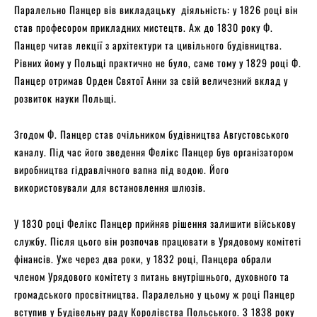
Паралельно Панцер вів викладацьку діяльність: у 1826 році він
став професором прикладних мистецтв. Аж до 1830 року Ф.
Панцер читав лекції з архітектури та цивільного будівництва.
Рівних йому у Польщі практично не було, саме тому у 1829 році Ф.
Панцер отримав Орден Святої Анни за свій величезний вклад у
розвиток науки Польщі.
Згодом Ф. Панцер став очільником будівництва Августовського
каналу. Під час його зведення Фелікс Панцер був організатором
виробництва гідравлічного вапна під водою. Його
використовували для встановлення шлюзів.
У 1830 році Фелікс Панцер прийняв рішення залишити військову
службу. Після цього він розпочав працювати в Урядовому комітеті
фінансів. Уже через два роки, у 1832 році, Панцера обрали
членом Урядового комітету з питань внутрішнього, духовного та
громадського просвітництва. Паралельно у цьому ж році Панцер
вступив у Будівельну раду Королівства Польського. З 1838 року