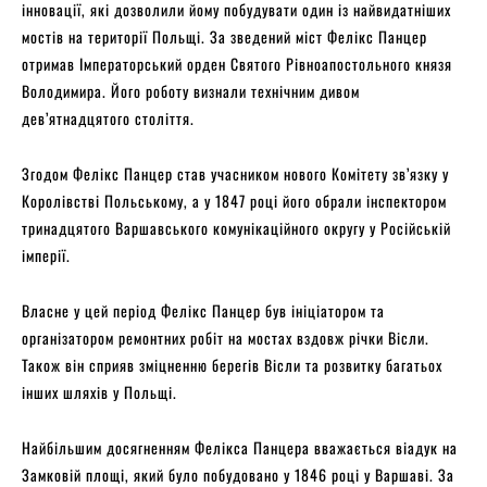
інновації, які дозволили йому побудувати один із найвидатніших
мостів на території Польщі. За зведений міст Фелікс Панцер
отримав Імператорський орден Святого Рівноапостольного князя
Володимира. Його роботу визнали технічним дивом
дев’ятнадцятого століття.
Згодом Фелікс Панцер став учасником нового Комітету зв’язку у
Королівстві Польському, а у 1847 році його обрали інспектором
тринадцятого Варшавського комунікаційного округу у Російській
імперії.
Власне у цей період Фелікс Панцер був ініціатором та
організатором ремонтних робіт на мостах вздовж річки Вісли.
Також він сприяв зміцненню берегів Вісли та розвитку багатьох
інших шляхів у Польщі.
Найбільшим досягненням Фелікса Панцера вважається віадук на
Замковій площі, який було побудовано у 1846 році у Варшаві. За