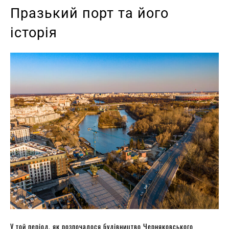
Празький порт та його
історія
У той період, як розпочалося будівництво Черняковського