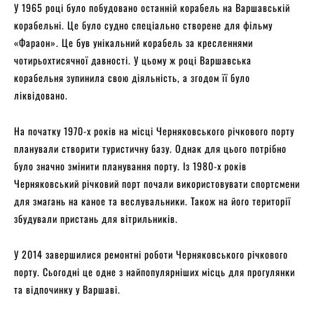
У 1965 році було побудовано останній корабель на Варшавській
корабельні. Це було судно спеціально створене для фільму
«Фараон». Це був унікальний корабель за кресленнями
чотирьохтисячної давності. У цьому ж році Варшавська
корабельня зупинила свою діяльність, а згодом її було
ліквідовано.
На початку 1970-х років на місці Черняковського річкового порту
планували створити туристичну базу. Однак для цього потрібно
було значно змінити планування порту. Із 1980-х років
Черняковський річковий порт почали використовувати спортсмени
для змагань на каное та веслувальники. Також на його території
збудували пристань для вітрильників.
У 2014 завершилися ремонтні роботи Черняковського річкового
порту. Сьогодні це одне з найпопулярніших місць для прогулянки
та відпочинку у Варшаві.