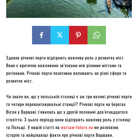
Здавна річкові порти відіграють важливу роль у розвитку міст.
Вони є критично важливими зв’язками між різними містами та
регіонами. Річкові порти позитивно впливають на різні сфери та
розвиток міст.
Чи знали ви, що у польській столиці є аж три великі річкові порти
та чотири перевантажувальні станції? Річкові порти на берегах
Вісли у Варшаві з’явились ще у другій половині дев’ятнадцятого
століття. З цього періоду вони відіграють важливу роль у столиці
та Польщі. У нашій статті на
warsaw-future.eu
ми розповімо
історію та найцікавіші факти про річкові порти Варшави.