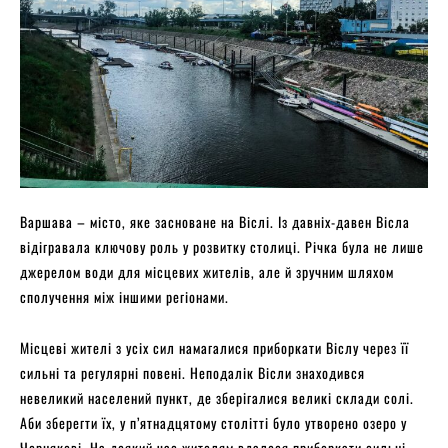
Варшава – місто, яке засноване на Віслі. Із давніх-давен Вісла
відігравала ключову роль у розвитку столиці. Річка була не лише
джерелом води для місцевих жителів, але й зручним шляхом
сполучення між іншими регіонами.
Місцеві жителі з усіх сил намагалися приборкати Віслу через її
сильні та регулярні повені. Неподалік Вісли знаходився
невеликий населений пункт, де зберігалися великі склади солі.
Аби зберегти їх, у п’ятнадцятому столітті було утворено озеро у
Чернякові. На деякий час жителям вдалося приборкати сильні