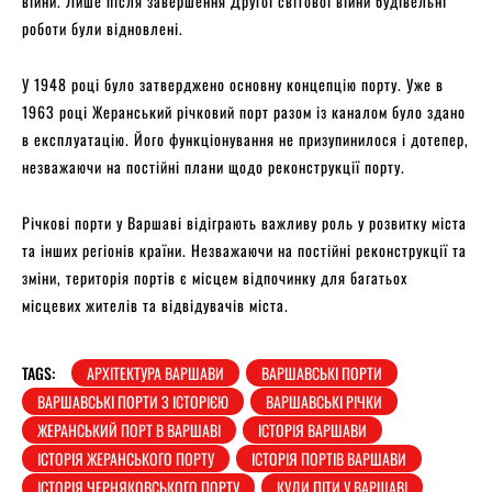
війни. Лише після завершення Другої світової війни будівельні
роботи були відновлені.
У 1948 році було затверджено основну концепцію порту. Уже в
1963 році Жеранський річковий порт разом із каналом було здано
в експлуатацію. Його функціонування не призупинилося і дотепер,
незважаючи на постійні плани щодо реконструкції порту.
Річкові порти у Варшаві відіграють важливу роль у розвитку міста
та інших регіонів країни. Незважаючи на постійні реконструкції та
зміни, територія портів є місцем відпочинку для багатьох
місцевих жителів та відвідувачів міста.
TAGS:
АРХІТЕКТУРА ВАРШАВИ
ВАРШАВСЬКІ ПОРТИ
ВАРШАВСЬКІ ПОРТИ З ІСТОРІЄЮ
ВАРШАВСЬКІ РІЧКИ
ЖЕРАНСЬКИЙ ПОРТ В ВАРШАВІ
ІСТОРІЯ ВАРШАВИ
ІСТОРІЯ ЖЕРАНСЬКОГО ПОРТУ
ІСТОРІЯ ПОРТІВ ВАРШАВИ
ІСТОРІЯ ЧЕРНЯКОВСЬКОГО ПОРТУ
КУДИ ПІТИ У ВАРШАВІ