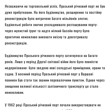
Незважаючи на торговельний успіх, Празький річковий порт не був
дуже прибутковим. На його будівництво, розширення та постійну
реконструкцію було витрачено багато мільйонів злотих.
Будівельні роботи значно ускладнювало розташування порту:
через мулистий ґрунт та надто мілкий басейн порту було
практично неможливо виконати якісну та довготривалу
реконструкцію.
Будівництво Празького річкового порту затягнулося на багато
років. Лише у період Другої світової війни його було повністю
модернізовано: було зведено нові складські приміщення, крани та
судна. У воєнний період Празький річковий порт у Варшаві
повинен був стати так званим перевалочним пунктом. Однак через
знищення великої кількості залізничного транспорту це стало
неможливим.
У 1962 році Празький річковий порт почали використовувати як