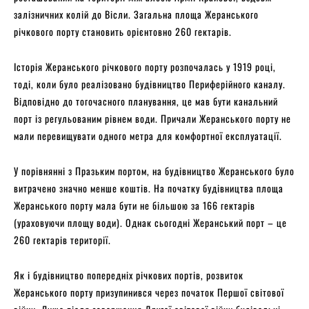
залізничних колій до Вісли. Загальна площа Жеранського
річкового порту становить орієнтовно 260 гектарів.
Історія Жеранського річкового порту розпочалась у 1919 році,
тоді, коли було реалізовано будівництво Периферійного каналу.
Відповідно до тогочасного планування, це мав бути канальний
порт із регульованим рівнем води. Причали Жеранського порту не
мали перевищувати одного метра для комфортної експлуатації.
У порівнянні з Празьким портом, на будівництво Жеранського було
витрачено значно менше коштів. На початку будівництва площа
Жеранського порту мала бути не більшою за 166 гектарів
(ураховуючи площу води). Однак сьогодні Жеранський порт – це
260 гектарів території.
Як і будівництво попередніх річкових портів, розвиток
Жеранського порту призупинився через початок Першої світової