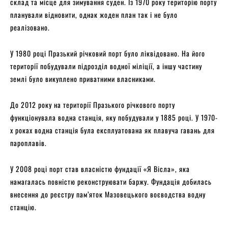
склад та місце для зимування суден. Із 1970 року територію порту
планували відновити, однак жоден план так і не було
реалізовано.
У 1980 році Празький річковий порт було ліквідовано. На його
території побудували підрозділ водної міліції, а іншу частину
землі було викуплено приватними власниками.
До 2012 року на території Празького річкового порту
функціонувала водна станція, яку побудували у 1885 році. У 1970-
х роках водна станція була експлуатована як плавуча гавань для
пароплавів.
У 2008 році порт став власністю фундації «Я Вісла», яка
намагалась повністю реконструювати баржу. Фундація добилась
внесення до реєстру пам’яток Мазовецького воєводства водну
станцію.