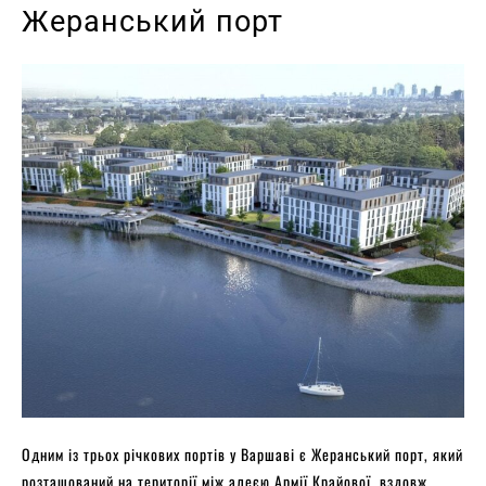
Жеранський порт
Одним із трьох річкових портів у Варшаві є Жеранський порт, який
розташований на території між алеєю Армії Крайової, вздовж