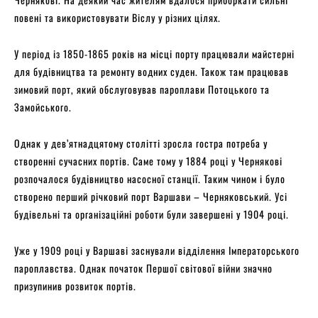
повені та використовувати Віслу у різних цілях.
У період із 1850-1865 років на місці порту працювали майстерні
для будівництва та ремонту водних суден. Також там працював
зимовий порт, який обслуговував пароплави Потоцького та
Замойського.
Однак у дев’ятнадцятому столітті зросла гостра потреба у
створенні сучасних портів. Саме тому у 1884 році у Чернякові
розпочалося будівництво насосної станції. Таким чином і було
створено перший річковий порт Варшави – Черняковський. Усі
будівельні та організаційні роботи були завершені у 1904 році.
Уже у 1909 році у Варшаві заснували відділення Імператорського
пароплавства. Однак початок Першої світової війни значно
призупинив розвиток портів.