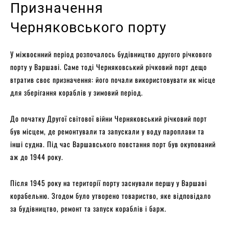
Призначення
Черняковського порту
У міжвоєнний період розпочалось будівництво другого річкового
порту у Варшаві. Саме тоді Черняковський річковий порт дещо
втратив своє призначення: його почали використовувати як місце
для зберігання кораблів у зимовий період.
До початку Другої світової війни Черняковський річковий порт
був місцем, де ремонтували та запускали у воду пароплави та
інші судна. Під час Варшавського повстання порт був окупований
аж до 1944 року.
Після 1945 року на території порту заснували першу у Варшаві
корабельню. Згодом було утворено товариство, яке відповідало
за будівництво, ремонт та запуск кораблів і барж.