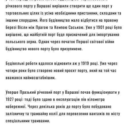
річкового порту у Варшаві вирішили створити ще один порт у
торговельних цілях із усіма необхідними пристанями, складами та
іншими спорудами. Його будівництво мало відбутися на правому
березі Вісли між Прагою та Кемпою Саською. Уже у 1901 році було
вирішено, що майбутній порт буде призначений для імпортування
польського зерна. Однак через початок Першої світової війни
будівництво нового порту було призупинене.
Будівельні роботи вдалося відновити аж у 1919 році. Уже через
чотири роки було створено новий проєкт порту, який на той час
вважався наймасштабнішим.
Уперше Празький річковий порт у Варшаві почав функціонувати у
1927 році: тоді було здано в експлуатацію пів кілометра
набережної. Через декілька років до порту було побудовано
залізничну та трамвайну колії для перевезення вантажів по місту
спеціальними трамваями.