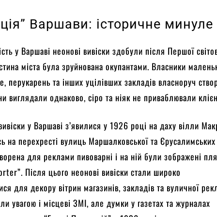
ація” Варшави: історичне минул
сть у Варшаві неонові вивіски здобули після Першої світов
стина міста була зруйнована окупантами. Власники малень
е, перукарень та інших уцілівших закладів власноруч ств
они виглядали однаково, сіро та ніяк не приваблювали клієн
вивіски у Варшаві з’явилися у 1926 році на даху вілли Мак
ь на перехресті вулиць Маршалковської та Єрусалимських
творена для реклами пивоварні і на ній були зображені пл
Porter”. Після цього неонові вивіски стали широко
ися для декору вітрин магазинів, закладів та вуличної ре
ли увагою і місцеві ЗМІ, але думки у газетах та журналах