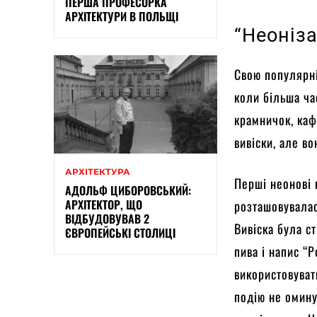
ПЕРША ПРОФЕСОРКА
АРХІТЕКТУРИ В ПОЛЬЩІ
“Неоніз
Свою популярні
коли більша ча
крамничок, каф
вивіски, але в
АРХІТЕКТУРА
Перші неонові 
АДОЛЬФ ЦИБОРОВСЬКИЙ:
АРХІТЕКТОР, ЩО
розташовувалас
ВІДБУДОВУВАВ 2
Вивіска була с
ЄВРОПЕЙСЬКІ СТОЛИЦІ
пива і напис “
використовуват
подію не омину