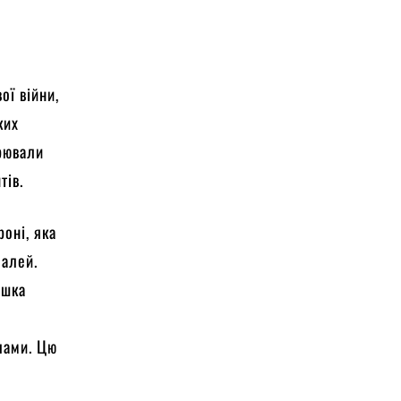
е
ої війни,
ких
орювали
тів.
роні, яка
 алей.
яшка
клами. Цю