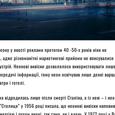
еону у якості реклами протягом 40 -50-х років ніяк не
, адже різноманітні маркетингові прийоми не вписувалися
устрій. Неонові вивіски дозволялося використовувати лише
передачі інформації, тому неон освічував лише деякі варш
атри і готелі.
а відродилась лише після смерті Сталіна, а із нею – і нео
а “Столиця” у 1956 році писала, що неонові вивіски наповн
нергією і рухом вночі, так само, як і вдень. У 1972 році у 