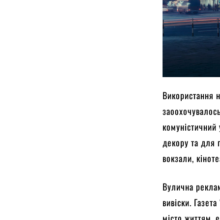
Використання н
заоохочувалось
комуністичний 
декору та для 
вокзали, кіноте
Вулична реклам
вивіски. Газет
місто життям, е