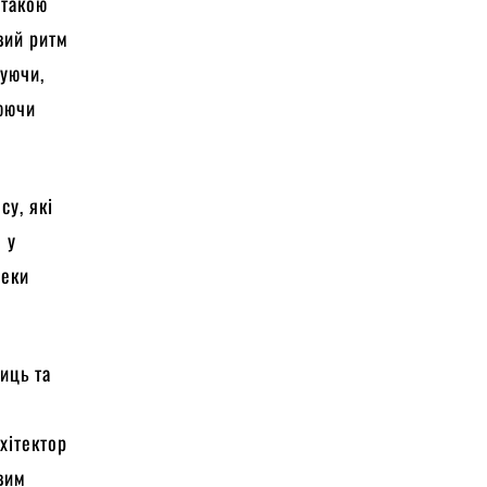
 такою
вий ритм
жуючи,
люючи
су, які
 у
пеки
иць та
хітектор
вим