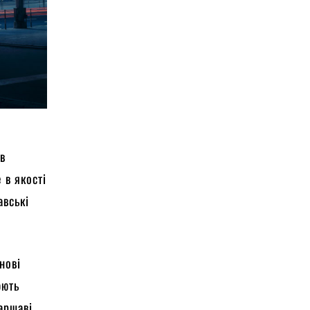
 в
 в якості
авські
нові
юють
Варшаві