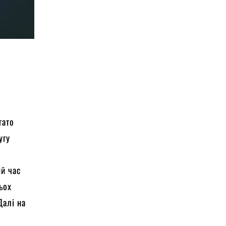
гато
угу
ий час
ьох
Далі на