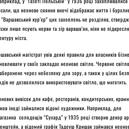
априклад, у “Газеті Польській” у 1936 році захоплювалися
писали, що неонове сяяння вночі відображає життя і бурхли
. “Варшавський кур’єр” цих захоплень не розділяв, стверд
іски лише псують нерви та зір варвшв’ян, ніяк не підкрес
ектуру міста.
шавський магістрат увів деякі правила для власників бізне
новлювати у своїх закладах неонове світло. Червоне світло
заборонене через небезпеку для зору, а також у цілях без
ходів не дозволялося використовувати світло, що миготить.
нових вивісок для кафе, ресторанів, кондитерських, крамн
нов іноді займалися відомі художники. Наприклад, для
агазина солодощів “Сухард” у 1935 році створив декор ар
енштейн, а відомий графік Тадеуш Кришак займався неоно