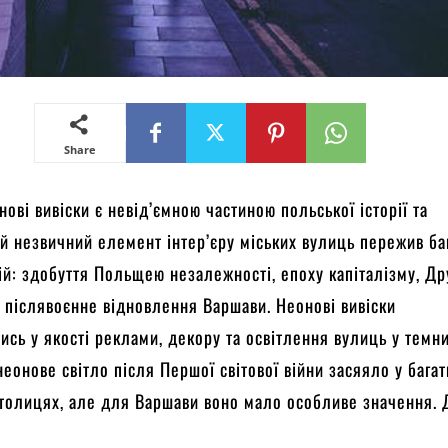
Share
нові вивіски є невід’ємною частиною польської історії та
ей незвичний елемент інтер’єру міських вулиць пережив ба
ій: здобуття Польщею незалежності, епоху капіталізму, Др
та післявоєнне відновлення Варшави. Неонові вивіски
ись у якості реклами, декору та освітлення вулиць у темн
неонове світло після Першої світової війни засяяло у багат
толицях, але для Варшави воно мало особливе значення. 