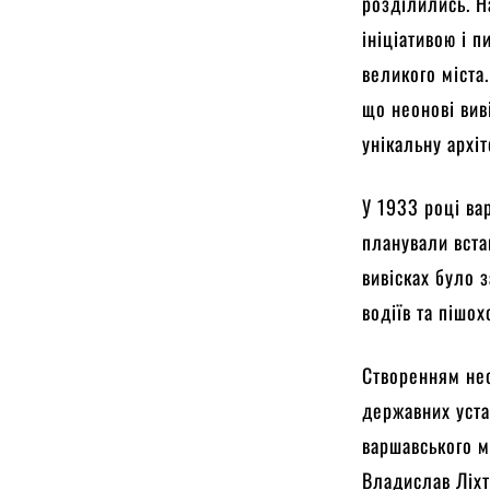
розділились. Н
ініціативою і 
великого міста
що неонові вив
унікальну архіт
У 1933 році вар
планували вста
вивісках було 
водіїв та пішо
Створенням нео
державних уста
варшавського м
Владислав Ліхт