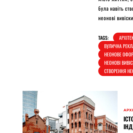
була навіть ст
неонові вивіски
TAGS:
АРХІТЕ
ВУЛИЧНА РЕКЛ
НЕОНОВЕ ОФО
НЕОНОВІ ВИВІ
СТВОРЕННЯ НЕ
АРХ
ІСТ
ІНД