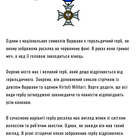
Одним з національних символів Варшави є геральдичний герб, на
якому зображена русалка на червоному фоні. В руках вона тримає
меч, а над її головою знаходиться вінець.
Окремо місто має і великий герб, який дещо відрізняється від
геральдичного. Зокрема, він доповнений синьою стрічкою із
девізом Варшави та оденом Virtuti Militari. Варто додати, що всі
види гербу затверджені законодавчо та повністю відповідають
усім канонам.
В сучасному варіанті гербу русалка має вигляд жінки зі світлим
волоссям та риб’ячим хвостом. Однак, не завжди він мав такий
вигляд. В різні історичні епохи зображення гербу відрізнялися.