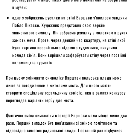
в музей;
одне з зображень русалки на стіні Варшави з’явилося завдяки
Пабло Пікассо. Художник представив свою версію
знаменитого символу. Він зобразив русалку з молотком в руках
замість меча. Проте, через деякий час квартиру, на стіні якої
була картина всесвітнього відомого художника, викупила
молода сім’я. Вони вирішили зафарбувати стіну через постійні
паломництва туристів.
При цьому змінювати символіку Варшави польська влада може
лише за погодженням з жителями міста. Для цього мають
створити спеціальну геральдичну комісію, яка в рамках конкурсу
переглядає варіанти гербу для міста.
Фактично зміна символіки в історії Варшави мала місце лише два
рази. Перший випадок був пов’язаним зі зміною політикою та
відповідно вимогою радянської влади. І останній раз відбулися