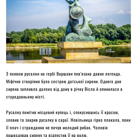
З появою русалки на гербі Варшави пов’язана давня легенда.
Міфічне створіння було сестрою датської сирени. Одного дня
сирена запливла далеко від дому в річку Вісла й опинилася в
стародавньому місті.
Русалку помітив місцевий купець і, спокусившись її красою,
зловив та закрив русалку в сараї. Невільниця гірко плакала, поки
її плач і страждання не почув молодий рибак. Чоловік
пошкодував сирену та відпустив її на волю.