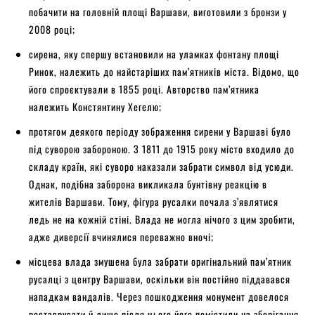
побачити на головній площі Варшави, виготовили з бронзи у
2008 році;
сирена, яку спершу встановили на уламках фонтану площі
Ринок, належить до найстаріших пам’ятників міста. Відомо, що
його спроєктували в 1855 році. Авторство пам’ятника
належить Констянтину Хегелю;
протягом деякого періоду зображення сирени у Варшаві було
під суворою забороною. З 1811 до 1915 року місто входило до
складу країн, які суворо наказали забрати символ від усюди.
Однак, подібна заборона викликала бунтівну реакцію в
жителів Варшави. Тому, фігура русалки почала з’являтися
ледь не на кожній стіні. Влада не могла нічого з цим зробити,
адже диверсії вчинялися переважно вночі;
місцева влада змушена була забрати оригінальний пам’ятник
русалці з центру Варшави, оскільки він постійно піддавався
нападкам вандалів. Через пошкодження монумент довелося
реставрувати й лише після цього його помістили на зберігання