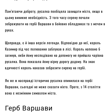
Пам’ятаючи доброту, русалка пообіцяла захищати місто, якщо в
цьому виникне необхідність. З того часу серену почали
зображувати на гербі Варшави в бойових обладунках та з мечем в
руках.
Щоправда, є й інша версія легенди. Відповідно до неї, король
Казимир під час полювання заблукав в лісі. Король напевно б
загинув, якби йому несподівано на допомогу не прийшла чарівна
русалка. Вона показала йому вірну дорогу додому. На знак
вдячності король наказав зобразити сирену на гербі.
Як же ж насправді історично русалка опинилася на гербі
Варшави, сьогодні не може сказати ніхто. Проте, з 14 століття
вона є незмінним символом міста.
Герб Варшави