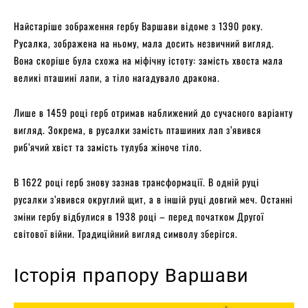
Найстаріше зображення гербу Варшави відоме з 1390 року.
Русалка, зображена на ньому, мала досить незвичний вигляд.
Вона скоріше була схожа на міфічну істоту: замість хвоста мала
великі пташині лапи, а тіло нагадувало дракона.
Лише в 1459 році герб отримав наближений до сучасного варіанту
вигляд. Зокрема, в русалки замість пташиних лап з’явився
риб’ячий хвіст та замість тулуба жіноче тіло.
В 1622 році герб знову зазнав трансформації. В одній руці
русалки з’явився округлий щит, а в іншій руці довгий меч. Останні
зміни гербу відбулися в 1938 році – перед початком Другої
світової війни. Традиційний вигляд символу зберігся.
Історія прапору Варшави