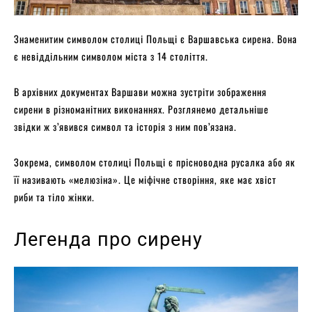
Знаменитим символом столиці Польщі є Варшавська сирена. Вона
є невіддільним символом міста з 14 століття.
В архівних документах Варшави можна зустріти зображення
сирени в різноманітних виконаннях. Розглянемо детальніше
звідки ж з’явився символ та історія з ним пов’язана.
Зокрема, символом столиці Польщі є прісноводна русалка або як
її називають «мелюзіна». Це міфічне створіння, яке має хвіст
риби та тіло жінки.
Легенда про сирену