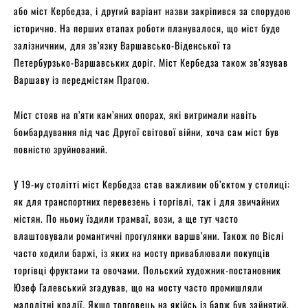
або міст Кербедза, і другий варіант назви закріпився за спорудою
історично. На перших етапах роботи планувалося, що міст буде
залізничним, для зв’язку Варшавсько-Віденської та
Петербурзько-Варшавських доріг. Міст Кербедза також зв’язував
Варшаву із передмістям Прагою.
Міст стояв на п’яти кам’яних опорах, які витримали навіть
бомбардування під час Другої світової війни, хоча сам міст був
повністю зруйнований.
У 19-му столітті міст Кербедза став важливим об’єктом у столиці:
як для транспортних перевезень і торгівлі, так і для звичайних
містян. По ньому їздили трамваї, вози, а ще тут часто
влаштовували романтичні прогулянки варшв’яни. Також по Віслі
часто ходили баржі, із яких на мосту приваблювали покупців
торгівці фруктами та овочами. Польский художник-постановник
Юзеф Галевський згадував, що на мосту часто промишляли
малолітні крадії. Якщо торговець на якійсь із барж був зайнятий,