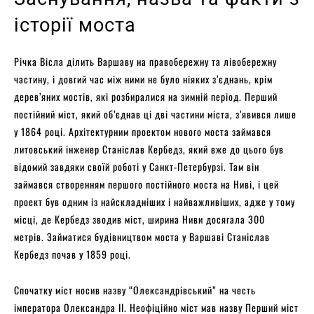
історії моста
Річка Вісла ділить Варшаву на правобережну та лівобережну
частину, і довгий час між ними не було ніяких з’єднань, крім
дерев’яних мостів, які розбиралися на зимній період. Перший
постійний міст, який об’єднав ці дві частини міста, з’явився лише
у 1864 році. Архітектурним проектом нового моста займався
литовський інженер Станіслав Кербедз, який вже до цього був
відомий завдяки своїй роботі у Санкт-Петербурзі. Там він
займався створенням першого постійного моста на Ниві, і цей
проект був одним із найскладніших і найважливіших, адже у тому
місці, де Кербедз зводив міст, ширина Ниви досягала 300
метрів. Займатися будівництвом моста у Варшаві Станіслав
Кербедз почав у 1859 році.
Спочатку міст носив назву “Олександрівський” на честь
імператора Олександра II. Неофіційно міст мав назву Перший міст