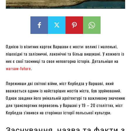
Однією із візитних карток Варшави є мости: великі і маленькі,
пішохідні та залізничні, лаконічні та більш вишукані. У кожного із
них є свої таємниці та своя неповторна історія. Детальніше на
warsaw-future
.
Переживши дві світові війни, міст Кербедза у Варшаві, який
вважається одним із найстаріших мостів міста, був зруйнований.
Однак завдяки його унікальній архітектурі та важливому значенню
для транспортних перевезень у Варшаві у 19 – 20 століттях, міст
Кербедза з’явився на сторінках історії польської культури.
Заснування, назва та факти з