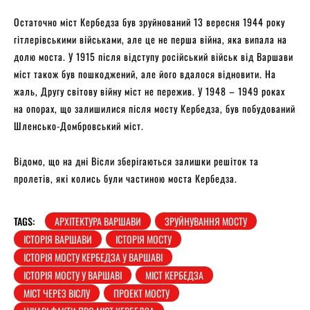
Остаточно міст Кербедза був зруйнований 13 вересня 1944 року
гітлерівськими військами, але це не перша війна, яка випала на
долю моста. У 1915 після відступу російський військ від Варшави
міст також був пошкоджений, але його вдалося відновити. На
жаль, Другу світову війну міст не пережив. У 1948 – 1949 роках
на опорах, що залишилися після мосту Кербедза, був побудований
Шленсько-Домбровський міст.
Відомо, що на дні Вісли зберігаються залишки решіток та
пролетів, які колись були частиною моста Кербедза.
TAGS:
АРХІТЕКТУРА ВАРШАВИ
ЗРУЙНУВАННЯ МОСТУ
ІСТОРІЯ ВАРШАВИ
ІСТОРІЯ МОСТУ
ІСТОРІЯ МОСТУ КЕРБЕДЗА У ВАРШАВІ
ІСТОРІЯ МОСТУ У ВАРШАВІ
МІСТ КЕРБЕДЗА
МІСТ ЧЕРЕЗ ВІСЛУ
ПРОЕКТ МОСТУ